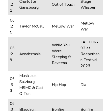
Charlotte
Stage
:2
Out of Touch
Gainsbourg
Whisper
1
06
Mellow
:2
Taylor McCall
Mellow War
War
5
FACTORY
While You
06
92 at
Were
:2
Annahstasia
Reeperbah
Sleeping ft.
9
n Festival
Raveena
2023
Musik aus
06
Salzburg:
:3
Hip Hop
Dia
MSMC & Casi-
3
O-Ton
06
:3
Blaudzun
Bonfire
Bonfire