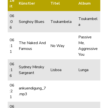
Ze
Künstler
Titel
Album
it
06
Toukambel
:0
Songhoy Blues
Toukambela
a
6
Passive
06
The Naked And
Me,
:1
No Way
Famous
Aggressive
1
You
06
Sydney Minsky
:1
Lisboa
Lunga
Sargeant
6
06
ankuendigung_7
:2
.mp3
1
06