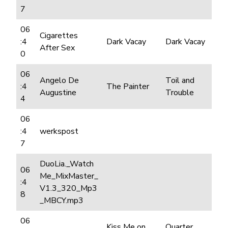
7
06
Cigarettes
:4
Dark Vacay
Dark Vacay
After Sex
0
06
Angelo De
Toil and
:4
The Painter
Augustine
Trouble
4
06
:4
werkspost
7
DuoLia._Watch
06
Me_MixMaster_
:4
V1.3_320_Mp3
8
_MBCY.mp3
06
Kiss Me on
Quarter