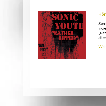
Hör
Soni
Indi
„Rat
alle
Weit