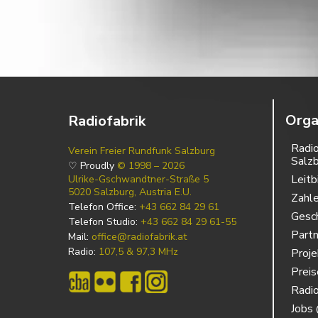
Orga
Radiofabrik
Radio
Verein Freier Rundfunk Salzburg
Salz
♡ Proudly
© 1998 – 2026
Leitb
Ulrike-Gschwandtner-Straße 5
5020 Salzburg, Austria E.U.
Zahl
Telefon Office:
+43 662 84 29 61
Gesch
Telefon Studio:
+43 662 84 29 61-55
Partn
Mail:
office@radiofabrik.at
Radio:
107,5 & 97,3 MHz
Proj
Prei
Radio
Jobs 