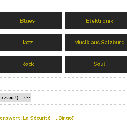
Blues
Elektronik
Jazz
Musik aus Salzburg
Rock
Soul
enswert: La Sécurité – „Bingo!“