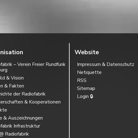
nisation
Website
fabrik – Verein Freier Rundfunk
Impressum & Datenschutz
burg
Netiquette
ild & Vision
RSS
en & Fakten
Sitemap
ichte der Radiofabrik
Login 🔒
erschaften & Kooperationen
ekte
se & Auszeichnungen
fabrik Infrastruktur
@ Radiofabrik