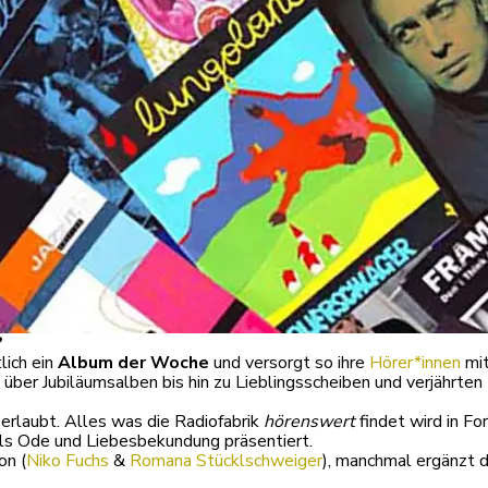
?
lich ein
Album der Woche
und versorgt so ihre
Hörer*innen
mit
er Jubiläumsalben bis hin zu Lieblingsscheiben und verjährten 
 erlaubt. Alles was die Radiofabrik
hörenswert
findet wird in F
als Ode und Liebesbekundung präsentiert.
on (
Niko Fuchs
&
Romana Stücklschweiger
), manchmal ergänzt 