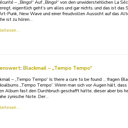
écurité – „Bingo!“ Auf „Bingo!“ von den unwiderstehlichen La Sécu
eregt, eigentlich geht’s um alles und gar nichts, und das ist das 
Art-Punk, New Wave und einer freudvollen Aussicht auf das Al
e ist zu hören…
erlesen ...
enswert: Blackmail – „Tempo Tempo“
kmail – „Tempo Tempo“ Is there a cure to be found … fragen Bla
ioalbums „Tempo Tempo“. Wenn man sich vor Augen hält, dass 
en Album fast den Durchbruch geschafft hätte, dieser aber bis 
ahe zynische Note. Der…
erlesen ...