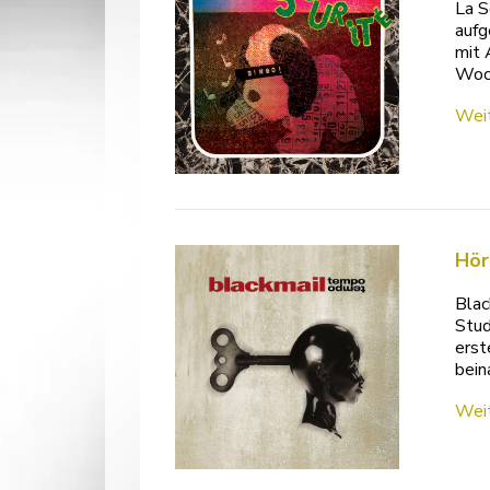
La S
aufg
mit 
Woch
Weit
Hör
Blac
Stud
erst
bein
Weit