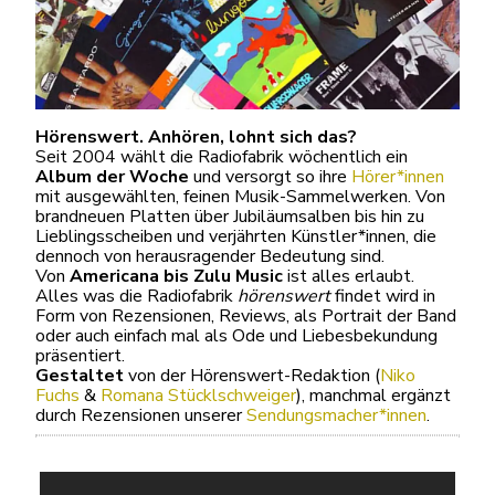
Hörenswert. Anhören, lohnt sich das?
Seit 2004 wählt die Radiofabrik wöchentlich ein
Album der Woche
und versorgt so ihre
Hörer*innen
mit ausgewählten, feinen Musik-Sammelwerken. Von
brandneuen Platten über Jubiläumsalben bis hin zu
Lieblingsscheiben und verjährten Künstler*innen, die
dennoch von herausragender Bedeutung sind.
Von
Americana bis Zulu Music
ist alles erlaubt.
Alles was die Radiofabrik
hörenswert
findet wird in
Form von Rezensionen, Reviews, als Portrait der Band
oder auch einfach mal als Ode und Liebesbekundung
präsentiert.
Gestaltet
von der Hörenswert-Redaktion (
Niko
Fuchs
&
Romana Stücklschweiger
), manchmal ergänzt
durch Rezensionen unserer
Sendungsmacher*innen
.