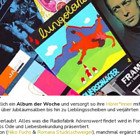
?
lich ein
Album der Woche
und versorgt so ihre
Hörer*innen
mit
er Jubiläumsalben bis hin zu Lieblingsscheiben und verjährten 
 erlaubt. Alles was die Radiofabrik
hörenswert
findet wird in F
als Ode und Liebesbekundung präsentiert.
on (
Niko Fuchs
&
Romana Stücklschweiger
), manchmal ergänzt 