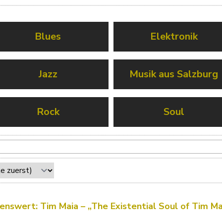
Blues
Elektronik
Jazz
Musik aus Salzburg
Rock
Soul
enswert: Tim Maia – „The Existential Soul of Tim Ma