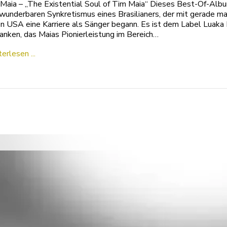
Maia – „The Existential Soul of Tim Maia“ Dieses Best-Of-Alb
wunderbaren Synkretismus eines Brasilianers, der mit gerade ma
en USA eine Karriere als Sänger begann. Es ist dem Label Luak
anken, das Maias Pionierleistung im Bereich…
erlesen ...