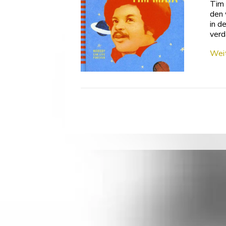
Tim 
den 
in d
verd
Weit