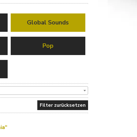
Global Sounds
Pop
Filter zurücksetzen
ia“