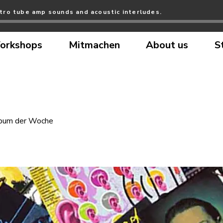
tro tube amp sounds and acoustic interludes.
orkshops
Mitmachen
About us
S
bum der Woche