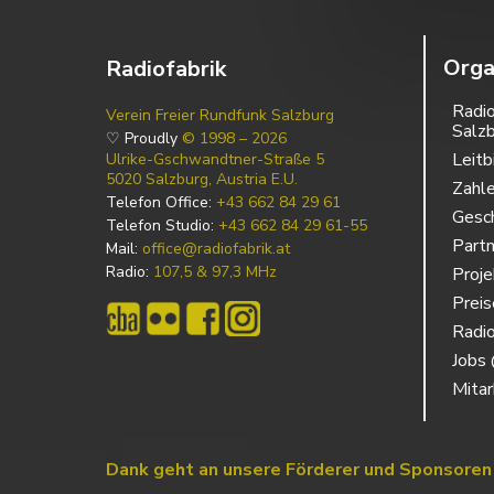
Orga
Radiofabrik
Radio
Verein Freier Rundfunk Salzburg
Salz
♡ Proudly
© 1998 – 2026
Leitb
Ulrike-Gschwandtner-Straße 5
5020 Salzburg, Austria E.U.
Zahl
Telefon Office:
+43 662 84 29 61
Gesch
Telefon Studio:
+43 662 84 29 61-55
Partn
Mail:
office@radiofabrik.at
Radio:
107,5 & 97,3 MHz
Proj
Prei
Radio
Jobs 
Mitar
Dank geht an unsere Förderer und Sponsoren