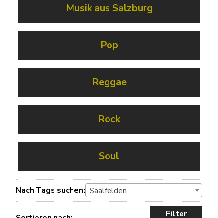
Musik aus Salzburg
Pop
Reggae
Rock
Soul
Nach Tags suchen:
Saalfelden
Filter
Sortieren nach: