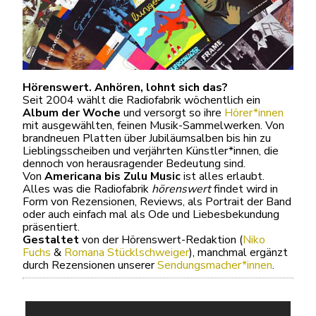
Hörenswert. Anhören, lohnt sich das?
Seit 2004 wählt die Radiofabrik wöchentlich ein
Album der Woche
und versorgt so ihre
Hörer*innen
mit ausgewählten, feinen Musik-Sammelwerken. Von
brandneuen Platten über Jubiläumsalben bis hin zu
Lieblingsscheiben und verjährten Künstler*innen, die
dennoch von herausragender Bedeutung sind.
Von
Americana bis Zulu Music
ist alles erlaubt.
Alles was die Radiofabrik
hörenswert
findet wird in
Form von Rezensionen, Reviews, als Portrait der Band
oder auch einfach mal als Ode und Liebesbekundung
präsentiert.
Gestaltet
von der Hörenswert-Redaktion (
Niko
Fuchs
&
Romana Stücklschweiger
), manchmal ergänzt
durch Rezensionen unserer
Sendungsmacher*innen
.