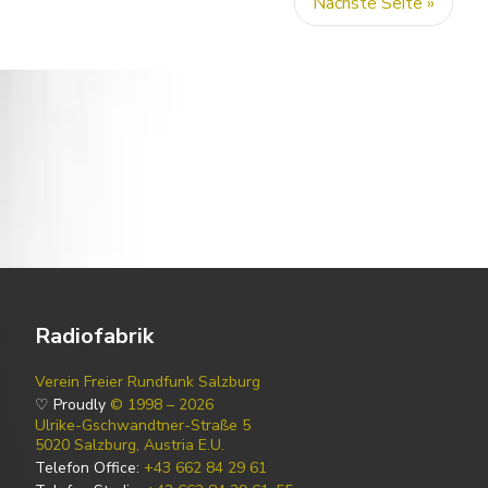
Nächste Seite »
Radiofabrik
Verein Freier Rundfunk Salzburg
♡ Proudly
© 1998 – 2026
Ulrike-Gschwandtner-Straße 5
5020 Salzburg, Austria E.U.
Telefon Office:
+43 662 84 29 61