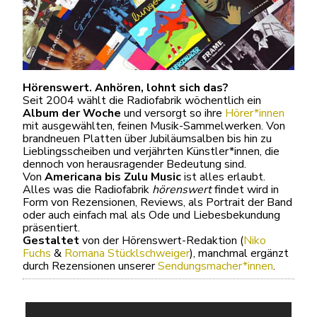
Hörenswert. Anhören, lohnt sich das?
Seit 2004 wählt die Radiofabrik wöchentlich ein
Album der Woche
und versorgt so ihre
Hörer*innen
mit ausgewählten, feinen Musik-Sammelwerken. Von
brandneuen Platten über Jubiläumsalben bis hin zu
Lieblingsscheiben und verjährten Künstler*innen, die
dennoch von herausragender Bedeutung sind.
Von
Americana bis Zulu Music
ist alles erlaubt.
Alles was die Radiofabrik
hörenswert
findet wird in
Form von Rezensionen, Reviews, als Portrait der Band
oder auch einfach mal als Ode und Liebesbekundung
präsentiert.
Gestaltet
von der Hörenswert-Redaktion (
Niko
Fuchs
&
Romana Stücklschweiger
), manchmal ergänzt
durch Rezensionen unserer
Sendungsmacher*innen
.