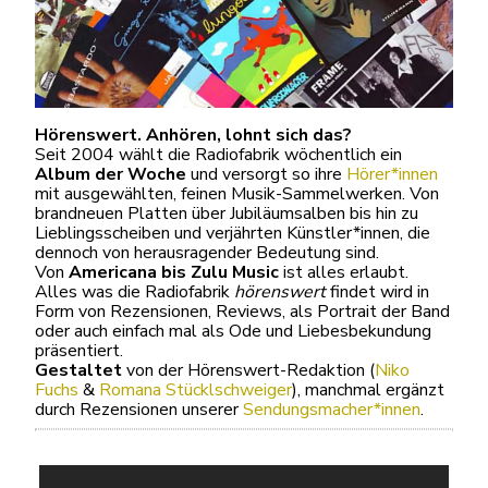
Hörenswert. Anhören, lohnt sich das?
Seit 2004 wählt die Radiofabrik wöchentlich ein
Album der Woche
und versorgt so ihre
Hörer*innen
mit ausgewählten, feinen Musik-Sammelwerken. Von
brandneuen Platten über Jubiläumsalben bis hin zu
Lieblingsscheiben und verjährten Künstler*innen, die
dennoch von herausragender Bedeutung sind.
Von
Americana bis Zulu Music
ist alles erlaubt.
Alles was die Radiofabrik
hörenswert
findet wird in
Form von Rezensionen, Reviews, als Portrait der Band
oder auch einfach mal als Ode und Liebesbekundung
präsentiert.
Gestaltet
von der Hörenswert-Redaktion (
Niko
Fuchs
&
Romana Stücklschweiger
), manchmal ergänzt
durch Rezensionen unserer
Sendungsmacher*innen
.