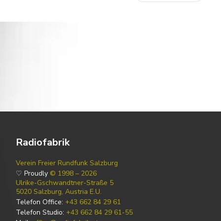
Radiofabrik
Verein Freier Rundfunk Salzburg
♡ Proudly
© 1998 – 2026
Ulrike-Gschwandtner-Straße 5
5020 Salzburg, Austria E.U.
Telefon Office:
+43 662 84 29 61
Telefon Studio:
+43 662 84 29 61-55