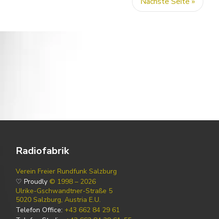
Nächste Seite »
Radiofabrik
Verein Freier Rundfunk Salzburg
♡ Proudly
© 1998 – 2026
Ulrike-Gschwandtner-Straße 5
5020 Salzburg, Austria E.U.
Telefon Office:
+43 662 84 29 61