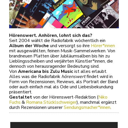
Hörenswert. Anhören, lohnt sich das?
Seit 2004 wählt die Radiofabrik wöchentlich ein
Album der Woche
und versorgt so ihre
Hörer*innen
mit ausgewählten, feinen Musik-Sammelwerken. Von
brandneuen Platten über Jubiläumsalben bis hin zu
Lieblingsscheiben und verjährten Künstler*innen, die
dennoch von herausragender Bedeutung sind.
Von
Americana bis Zulu Music
ist alles erlaubt.
Alles was die Radiofabrik
hörenswert
findet wird in
Form von Rezensionen, Reviews, als Portrait der Band
oder auch einfach mal als Ode und Liebesbekundung
präsentiert.
Gestaltet
von der Hörenswert-Redaktion (
Niko
Fuchs
&
Romana Stücklschweiger
), manchmal ergänzt
durch Rezensionen unserer
Sendungsmacher*innen
.