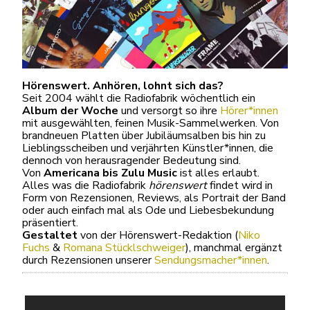
Hörenswert. Anhören, lohnt sich das?
Seit 2004 wählt die Radiofabrik wöchentlich ein
Album der Woche
und versorgt so ihre
Hörer*innen
mit ausgewählten, feinen Musik-Sammelwerken. Von
brandneuen Platten über Jubiläumsalben bis hin zu
Lieblingsscheiben und verjährten Künstler*innen, die
dennoch von herausragender Bedeutung sind.
Von
Americana bis Zulu Music
ist alles erlaubt.
Alles was die Radiofabrik
hörenswert
findet wird in
Form von Rezensionen, Reviews, als Portrait der Band
oder auch einfach mal als Ode und Liebesbekundung
präsentiert.
Gestaltet
von der Hörenswert-Redaktion (
Niko
Fuchs
&
Romana Stücklschweiger
), manchmal ergänzt
durch Rezensionen unserer
Sendungsmacher*innen
.