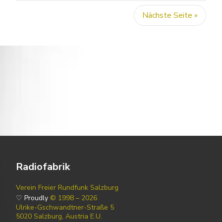
Nächste Seite »
Radiofabrik
Verein Freier Rundfunk Salzburg
♡ Proudly
© 1998 – 2026
Ulrike-Gschwandtner-Straße 5
5020 Salzburg, Austria E.U.