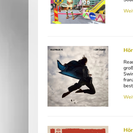
Weit
Hör
Read
groß
Swin
fran
bes
Weit
Hör