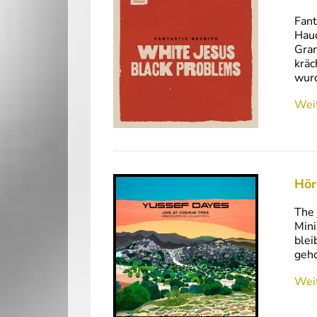
Fant
Hauc
Gram
kräc
wurd
Weit
Hör
The 
Mini
blei
geho
Weit