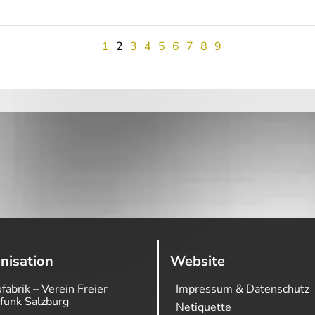
1
2
3
4
5
6
7
8
9
nisation
Website
fabrik – Verein Freier
Impressum & Datenschutz
funk Salzburg
Netiquette