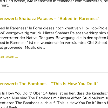
Art und Weise, wie Menschen miteinander kommunizieren, bee
riert.
enswert: Shabazz Palaces – “Robed in Rareness”
ed In Rareness“ In Form dieses hoch kreativen Hip-Hop-Projek
ol’ wortgewaltig zurück. Hinter Shabazz Palaces verbirgt sich 
tvertreter der Native-Tongues-Bewegung, die in den späten 
ed in Rareness” ist ein wunderschön verträumtes Old-School
al groovender Musik, die…
erlesen ...
enswert: The Bamboos – “This Is How You Do It”
s Is How You Do It“ Über 14 Jahre ist es her, dass die kanadis
n war. Nun sind The Bamboos mit ihrem elften Studioalbum zu
entieren The Bamboos auch auf “This Is How You Do It” ihren 
 und Funk.…