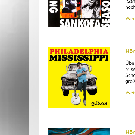
“San
noch
Weit
Hör
Über
Miss
Scho
groß
Weit
Hör