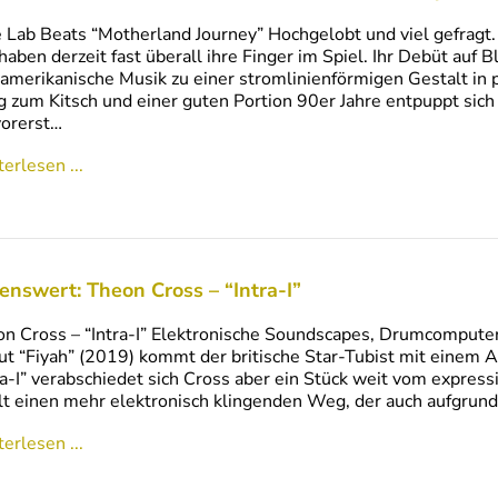
 Lab Beats “Motherland Journey” Hochgelobt und viel gefrag
aben derzeit fast überall ihre Finger im Spiel. Ihr Debüt auf B
amerikanische Musik zu einer stromlinienförmigen Gestalt in
 zum Kitsch und einer guten Portion 90er Jahre entpuppt sich 
vorerst…
erlesen ...
enswert: Theon Cross – “Intra-I”
n Cross – “Intra-I” Elektronische Soundscapes, Drumcomputer
t “Fiyah” (2019) kommt der britische Star-Tubist mit einem A
ra-I” verabschiedet sich Cross aber ein Stück weit vom expre
t einen mehr elektronisch klingenden Weg, der auch aufgrun
erlesen ...