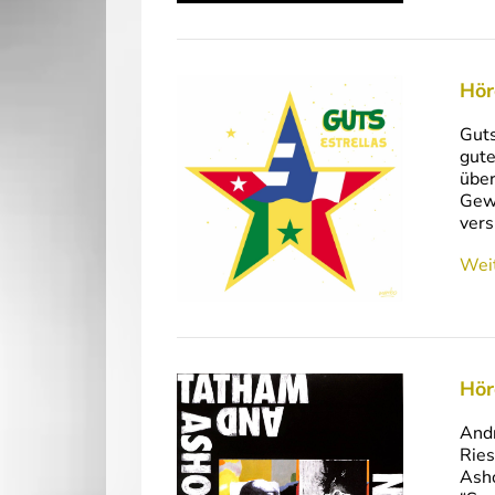
Hör
Guts
gute
über
Gewa
vers
Weit
Hör
Andr
Ries
Asho