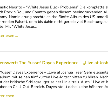
astic Negrito – “White Jesus Black Problems” Die komplette 
h Rock’n’Roll und Country geben diesem beeindruckenden Alb
my-Nominierung brachte es das fünfte Album des US-amerik
hzenden Falsett, dem bis dahin nicht gerade viel Beachtung au
e. Mit “White Jesus…
erlesen ...
enswert: The Yussef Dayes Experience – „Live at Jos
Yussef Dayes Experience – „Live at Joshua Tree” Sehr elegan
album mit seinen fünf kurzen Live-Mitschnitten zu hören. Na
bt der britische Schlagzeuger seiner Linie treu. Auch “ Live at
benen Chill-Out-Bereich. Dayes stellt dabei keine höheren A
erlesen ...