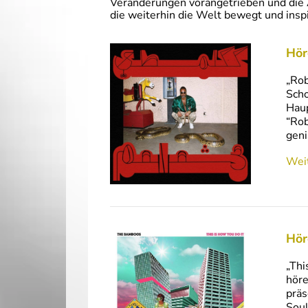
Veränderungen vorangetrieben und die 
die weiterhin die Welt bewegt und inspi
Hör
„Rob
Scho
Haup
“Rob
geni
Weit
Hör
„Thi
höre
präs
Soul