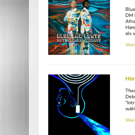
Blue
DM h
Afro
Hang
als 
Weit
Hör
Theo
Debu
“Int
wähl
Weit