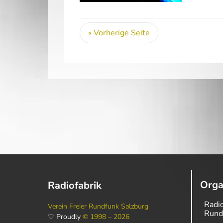
« Vorherige Seite
Orga
Radiofabrik
Radio
Verein Freier Rundfunk Salzburg
Rund
♡ Proudly
© 1998 – 2026