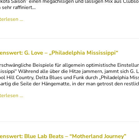
kofa Saison” einen megachilligen und lässigen Mix aus Clubso
 sehr raffiniert…
erlesen ...
enswert: G. Love – „Philadelphia Mississippi“
schwängliche Beispiele für allgemein optimistische Einstellun
issippi“ Während alle über die Hitze jammern, jammt sich G. 
ol Hill Country, Delta Blues und Funk durch „Philadelphia Miss
artig die Seile der Hängematte, in der man getrost den restl
erlesen ...
enswert: Blue Lab Beats – “Motherland Journey”