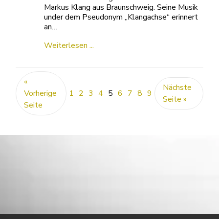
Markus Klang aus Braunschweig. Seine Musik
under dem Pseudonym „Klangachse“ erinnert
an…
Weiterlesen ...
«
Nächste
Vorherige
1
2
3
4
5
6
7
8
9
Seite »
Seite