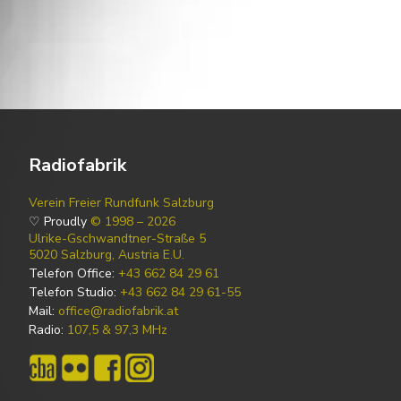
Radiofabrik
Verein Freier Rundfunk Salzburg
♡ Proudly
© 1998 – 2026
Ulrike-Gschwandtner-Straße 5
5020 Salzburg, Austria E.U.
Telefon Office:
+43 662 84 29 61
Telefon Studio:
+43 662 84 29 61-55
Mail:
office@radiofabrik.at
Radio:
107,5 & 97,3 MHz