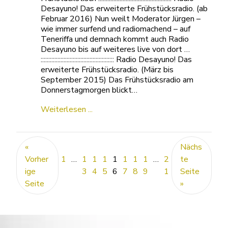
Desayuno! Das erweiterte Frühstücksradio. (ab
Februar 2016) Nun weilt Moderator Jürgen –
wie immer surfend und radiomachend – auf
Teneriffa und demnach kommt auch Radio
Desayuno bis auf weiteres live von dort …
:::::::::::::::::::::::::::::::::::::::::::::::: Radio Desayuno! Das
erweiterte Frühstücksradio. (März bis
September 2015) Das Frühstücksradio am
Donnerstagmorgen blickt…
Weiterlesen ...
«
Nächs
Vorher
1
…
1
1
1
1
1
1
1
…
2
te
ige
3
4
5
6
7
8
9
1
Seite
Seite
»