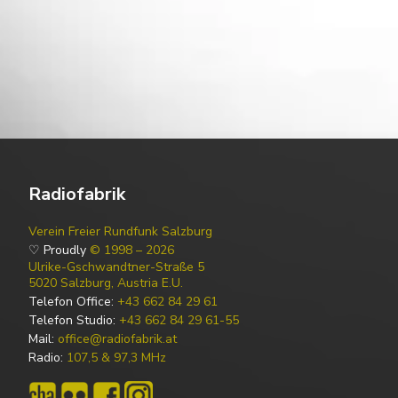
Radiofabrik
Verein Freier Rundfunk Salzburg
♡ Proudly
© 1998 – 2026
Ulrike-Gschwandtner-Straße 5
5020 Salzburg, Austria E.U.
Telefon Office:
+43 662 84 29 61
Telefon Studio:
+43 662 84 29 61-55
Mail:
office@radiofabrik.at
Radio:
107,5 & 97,3 MHz