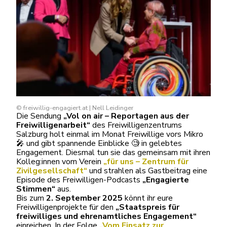
© freiwillig-engagiert.at | Nell Leidinger
Die Sendung
„Vol on air – Reportagen aus der
Freiwilligenarbeit“
des Freiwilligenzentrums
Salzburg holt einmal im Monat Freiwillige vors Mikro
🎤 und gibt spannende Einblicke 🧐 in gelebtes
Engagement. Diesmal tun sie das gemeinsam mit ihren
Kolleg:innen vom Verein
„für uns – Zentrum für
Zivilgesellschaft“
und strahlen als Gastbeitrag eine
Episode des Freiwilligen-Podcasts
„Engagierte
Stimmen“
aus.
Bis zum
2. September 2025
könnt ihr eure
Freiwilligenprojekte für den
„Staatspreis für
freiwilliges und ehrenamtliches Engagement“
einreichen. In der Folge
„Vom Einsatz zur