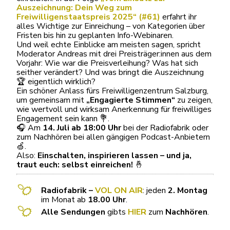
Auszeichnung: Dein Weg zum
Freiwilligenstaatspreis 2025“ (#61)
erfahrt ihr
alles Wichtige zur Einreichung – von Kategorien über
Fristen bis hin zu geplanten Info-Webinaren.
Und weil echte Einblicke am meisten sagen, spricht
Moderator Andreas mit drei Preisträger:innen aus dem
Vorjahr: Wie war die Preisverleihung? Was hat sich
seither verändert? Und was bringt die Auszeichnung
🏆 eigentlich wirklich?
Ein schöner Anlass fürs Freiwilligenzentrum Salzburg,
um gemeinsam mit
„Engagierte Stimmen“
zu zeigen,
wie wertvoll und wirksam Anerkennung für freiwilliges
Engagement sein kann 💐.
🎧 Am
14. Juli ab 18:00 Uhr
bei der Radiofabrik oder
zum Nachhören bei allen gängigen Podcast-Anbietern
🍏.
Also:
Einschalten, inspirieren lassen – und ja,
traut euch: selbst einreichen!
🤞
Radiofabrik –
VOL ON AIR
: jeden
2. Montag
im Monat ab
18.00 Uhr
.
Alle Sendungen
gibts
HIER
zum
Nachhören
.