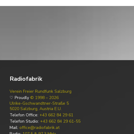
Radiofabrik
Verein Freier Rundfunk Salzburg
♡ Proudly
© 1998 – 2026
Ulrike-Gschwandtner-Straße 5
5020 Salzburg, Austria E.U.
Telefon Office:
+43 662 84 29 61
Telefon Studio:
+43 662 84 29 61-55
Mail:
office@radiofabrik.at
Radio:
107,5 & 97,3 MHz