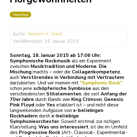
Tagestipp
Autor:
Norbert K. Hund
Veröffentlicht: 16. Januar 2015
Sonntag, 18. Januar 2015 ab 17:06 Uhr:
Symphonische Rockmusik
als ein Experiment
zwischen
Musiktradition und Moderne
.
Die
Mischung
machts – oder die
Collagenkompetenz
,
auch
Verstörendes in Verbindung mit Vertrautem
darzubieten. Und wir meinen mit
“Symphonic Rock”
schon jene
schöpferische Symbiose
aus den
verschiedensten
Stilelementen
, die seit
Anfang der
70er Jahre
durch Bands wie
King Crimson
,
Genesis
,
Pink Floyd
oder
Yes
etabliert ist – und nicht diese
langweilenden Aufgüsse von
x-beliebigen
Rockhadern
durch
x-beliebige
Symphonieorchester
. Soweit erstmal zur nötigen
Klarstellung.
Was uns interessiert
, ist die im Umfeld
des
Progressive Rock
(Art-, Classical-, Experimental-