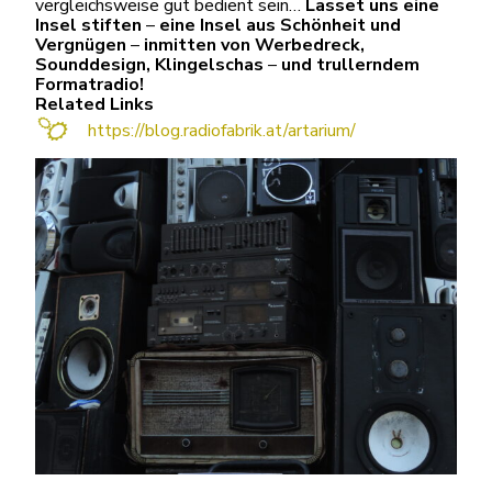
vergleichsweise gut bedient sein…
Lasset uns eine
Insel stiften
–
eine Insel aus Schönheit und
Vergnügen
–
inmitten von Werbedreck,
Sounddesign, Klingelschas
–
und trullerndem
Formatradio!
Related Links
https://blog.radiofabrik.at/artarium/