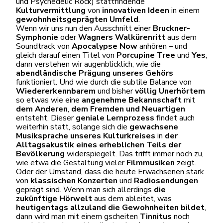
und Psychedelic Rock) stattfindende
Kulturvermittlung
von
innovativen Ideen
in einem
gewohnheitsgeprägten Umfeld
.
Wenn wir uns nun den Ausschnitt einer
Bruckner-
Symphonie
oder
Wagners Walkürenritt
aus dem
Soundtrack von
Apocalypse Now
anhören – und
gleich darauf einen Titel von
Porcupine Tree
und
Yes
,
dann verstehen wir augenblicklich, wie die
abendländische Prägung
unseres Gehörs
funktioniert. Und wie durch die subtile Balance von
Wiedererkennbarem
und bisher
völlig Unerhörtem
so etwas wie eine
angenehme Bekannschaft
mit
dem Anderen
,
dem Fremden und Neuartigen
entsteht. Dieser
geniale Lernprozess
findet auch
weiterhin statt, solange sich die
gewachsene
Musiksprache unseres Kulturkreises
in
der
Alltagsakustik eines erheblichen Teils der
Bevölkerung
widerspiegelt. Das trifft immer noch zu,
wie etwa die Gestaltung vieler
Filmmusiken
zeigt.
Oder der Umstand, dass die heute Erwachsenen stark
von
klassischen Konzerten
und
Radiosendungen
geprägt sind. Wenn man sich allerdings
die
zukünftige Hörwelt
aus dem ableitet, was
heutigentags allzuland die Gewohnheiten bildet
,
dann wird man mit einem gscheiten
Tinnitus
noch