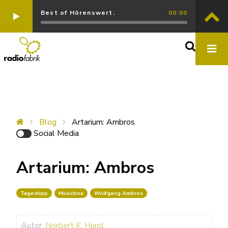
Best of Hörenswert.
00:00
Blog
Artarium: Ambros
Social Media
Artarium: Ambros
Tagestipp
Musicbox
Wolfgang Ambros
Autor:
Norbert K. Hund