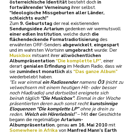
österreichische Identität
besteht doch
in
fortwährender Verneinung
ihrer selbst.
“Ideologische Missgeburten aller Länder,
schleichts euch!”
Zum
9. Geburtstag
der real existierenden
Sendungsidee Artarium
gedenken wir wermutsvoll
einer edlen Institution
, welche durch
die
flächendeckende Formatradiotisierung
des
erwähnten ORF-Senders
abgewickelt
,
eingespart
und im wahrsten Wortsinn
umgebracht
wurde: Der
Musicbox
mitsamt ihrer
allwöchentlichen
Albumpräsentation
“Die komplette LP”
, einer
derart
genialen Erfindung
im Medium Radio, dass wir
sie
zumindest monatlich
als
“Das ganze Album”
wiederbelebt haben.
“Es war einmal
ein Radiosender
namens
Ö3
(nicht zu
velwechsern mit einem heutigen Hit- oder besser
noch Hiadlradio) und dortselbst ereignete sich
beinah täglich
“Die Musicbox”
.
Einmal in der Woche
präsentierten deren auch sonst recht
kunstsinnige
Eloquenzen
“Die komplette LP”
ohne je drein zu
reden.
Welch ein Hörerlebnis!
”
– Mit
der
Geschichte
begann die regelmäßige
Artarium-
Albumpräsentation
, genau
am 16. Mai 2010
mit
Somewhere in Afrika
von
Manfred Mann’s Earth