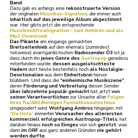
Band
.
Dazu gab es anfangs eine
rekonstruierte Version
der originalen
Musicbox-Signation
, die immer auch
inhaltlich auf das jeweilige Album abgestimmt
war. Hier gibts jetzt die entsprechende
MusicboxAfricaSignation – zum Anhören und als
Mp3-Download
.
Das Pikante
am eingangs gemachten
Breitseitenhieb
auf den ehemals (zumindest
teilweise) avantgardistischen
Radiosender Ö3
ist ja,
dass durch ihn
jenes Genre des
Austropop
geradezu
miterfunden wurde,
dessen ausgelutschteste
Hadern
dort heute bestenfalls noch
als Nostalgie-
Devotionalien
aus dem
Einheitsbrei
hervor
blubbern. Und dass die
“einheimische Musikszene”
,
deren
Förderung und Verbreitung
diesen Sender
über Jahrzehnte populär gemacht
hat, jetzt
von
seinen Verantwortlichen
zur Ursache aller
Folgen
ihres flachbildhirnigen Formatkonsumistmus
umgepudert wird.
Wolfgang Ambros
hingegen, mit
“Da Hofa”
immerhin
Verursacher des allerersten
kommerziell erfolgreichen Austropop-Titels
, hat
darüber hinaus
noch so Einiges
von sich
gerotzt
, was
dann
im ORF
aus ganz anderen Gründen
nie gehört
werden durfte
.