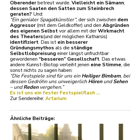
Oberender
betreut wurde.
Vielleicht ein Sämann
,
dessen Saaten den Satten zum Steinbrech
geraten?
Und:
“Ein genialer Spagatkünstler“
, der sich zwischen
dem
Aggressor
(mit dem Geldkoffer) und den
Abgründen
des eigenen Selbst
vor allem mit der
Wirkmacht
des Theaters
(und der möglichen Katharsis)
identifiziert
. Das ist
ein besserer
Gründungsmythos
als die
ständige
Selbstlobpreisung
einer längst unfruchtbar
gewordenen
“besseren” Gesellschaft
. Das etwas
andere Kunnst-Biotop verleiht jenen
eine Stimme
, die
sonst nichts zu sagen haben:
“Die Festspiele sind für uns ein
Heiliger Bimbam
, bei
dessen Gedröhn uns unweigerlich
Hören
und
Sehen
– und
Reden
vergehen.”
Es ist uns ein fester Festspielflash …
Zur Sendereihe:
Artarium
Ähnliche Beiträge: