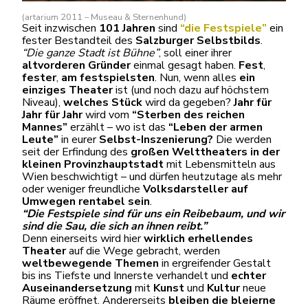
(artarium 2011 – Museau & Sternenhund)
Seit inzwischen
101 Jahren
sind
“die
Festspiele”
ein
fester Bestandteil des
Salzburger Selbstbilds
.
“Die ganze Stadt ist Bühne”
, soll einer ihrer
altvorderen Gründer
einmal gesagt haben.
Fest
,
fester
,
am festspielsten
. Nun, wenn alles
ein
einziges Theater
ist (und noch dazu auf höchstem
Niveau),
welches Stück
wird da gegeben?
Jahr für
Jahr für Jahr
wird vom
“Sterben des reichen
Mannes”
erzählt – wo ist das
“Leben der armen
Leute”
in eurer
Selbst-Inszenierung?
Die werden
seit der Erfindung des
großen Welttheaters in der
kleinen Provinzhauptstadt
mit Lebensmitteln aus
Wien beschwichtigt – und dürfen heutzutage als mehr
oder weniger freundliche
Volksdarsteller auf
Umwegen rentabel sein
.
“Die Festspiele sind für uns ein Reibebaum, und
wir
sind die Sau
, die sich an ihnen reibt.”
Denn einerseits wird hier
wirklich erhellendes
Theater
auf die Wege gebracht, werden
weltbewegende Themen
in ergreifender Gestalt
bis ins Tiefste und Innerste verhandelt und
echter
Auseinandersetzung
mit
Kunst
und
Kultur
neue
Räume eröffnet. Andererseits
bleiben die bleierne