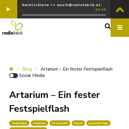
Nachtschiene >> musik@radiofabrik.at:
00:00
Blog
Artarium – Ein fester Festspielflash
Social Media
Artarium – Ein fester
Festspielflash
Tagestipp
Artarium
Festspiele
Kunst
podcast-tipp