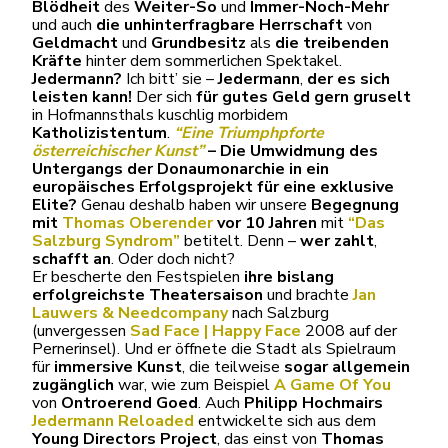
Blödheit
des
Weiter-So
und
Immer-Noch-Mehr
und auch
die unhinterfragbare Herrschaft
von
Geldmacht
und
Grundbesitz
als
die treibenden
Kräfte
hinter dem sommerlichen Spektakel.
Jedermann?
Ich bitt’ sie –
Jedermann
,
der es sich
leisten kann!
Der sich
für gutes Geld gern gruselt
in Hofmannsthals kuschlig morbidem
Katholizistentum
.
“Eine Triumphpforte
österreichischer Kunst”
– Die
Umwidmung des
Untergangs
der Donaumonarchie in ein
europäisches Erfolgsprojekt für eine exklusive
Elite?
Genau deshalb haben wir unsere
Begegnung
mit
Thomas Oberender
vor 10 Jahren
mit
“Das
Salzburg Syndrom”
betitelt. Denn –
wer zahlt
,
schafft an
. Oder doch nicht?
Er bescherte den Festspielen
ihre bislang
erfolgreichste Theatersaison
und brachte
Jan
Lauwers & Needcompany
nach Salzburg
(unvergessen
Sad Face | Happy Face
2008 auf der
Pernerinsel). Und er öffnete die Stadt als Spielraum
für
immersive Kunst
, die teilweise
sogar allgemein
zugänglich
war, wie zum Beispiel
A Game Of You
von
Ontroerend Goed
. Auch
Philipp Hochmairs
Jedermann Reloaded
entwickelte sich aus dem
Young Directors Project
, das einst von
Thomas