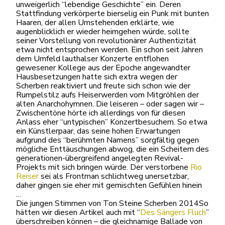
unweigerlich “lebendige Geschichte” ein. Deren
Stattfindung verkörperte bierselig ein Punk mit bunten
Haaren, der allen Umstehenden erklärte, wie
augenblicklich er wieder heimgehen würde, sollte
seiner Vorstellung von revolutionärer Authentizität
etwa nicht entsprochen werden. Ein schon seit Jahren
dem Umfeld lauthalser Konzerte entflohen
gewesener Kollege aus der Epoche angewandter
Hausbesetzungen hatte sich extra wegen der
Scherben reaktiviert und freute sich schon wie der
Rumpelstilz aufs Heiserwerden vom Mitgröhlen der
alten Anarchohymnen. Die leiseren – oder sagen wir –
Zwischentöne hörte ich allerdings von für diesen
Anlass eher “untypischen” Konzertbesuchern. So etwa
ein Künstlerpaar, das seine hohen Erwartungen
aufgrund des “berühmten Namens” sorgfältig gegen
mögliche Enttäuschungen abwog, die ein Scheitern des
generationen-übergreifend angelegten Revival-
Projekts mit sich bringen würde. Der verstorbene
Rio
Reiser
sei als Frontman schlichtweg unersetzbar,
daher gingen sie eher mit gemischten Gefühlen hinein
…
Die jungen Stimmen von Ton Steine Scherben 2014So
hätten wir diesen Artikel auch mit “
Des Sängers Fluch
”
überschreiben können – die gleichnamige Ballade von