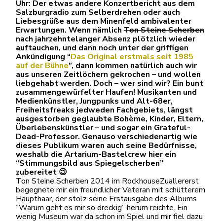
Uhr: Der etwas andere Konzertbericht aus dem
Salzburgradio zum Selberdrehen oder auch
Liebesgrüße aus dem Minenfeld ambivalenter
Erwartungen. Wenn nämlich
Ton Steine Scherben
nach jahrzehntelanger Absenz plötzlich wieder
auftauchen, und dann noch unter der griffigen
Ankündigung “
Das Original erstmals seit 1985
auf der Bühne
”, dann kommen natürlich auch wir
aus unseren Zeitlöchern gekrochen – und wollen
liebgehabt werden. Doch – wer sind wir? Ein bunt
zusammengewürfelter Haufen! Musikanten und
Medienkünstler, Jungpunks und Alt-68er,
Freiheitsfreaks jedweden Fachgebiets, längst
ausgestorben geglaubte Bohème, Kinder, Eltern,
Überlebenskünstler – und sogar ein Grateful-
Dead-Professor. Genauso verschiedenartig wie
dieses Publikum waren auch seine Bedürfnisse,
weshalb die Artarium-Bastelcrew hier ein
“Stimmungsbild aus Spiegelscherben”
zubereitet 😉
Ton Steine Scherben 2014 im RockhouseZuallererst
begegnete mir ein freundlicher Veteran mit schütterem
Haupthaar, der stolz seine Erstausgabe des Albums
“Warum geht es mir so dreckig” herum reichte. Ein
wenig Museum war da schon im Spiel und mir fiel dazu