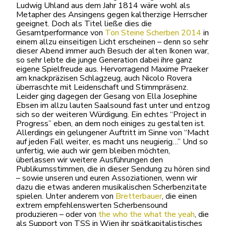
Ludwig Uhland aus dem Jahr 1814 wäre wohl als
Metapher des Ansingens gegen kaltherzige Herrscher
geeignet. Doch als Titel ließe dies die
Gesamtperformance von
Ton Steine Scherben 2014
in
einem allzu einseitigen Licht erscheinen – denn so sehr
dieser Abend immer auch Besuch der alten Ikonen war,
so sehr lebte die junge Generation dabei ihre ganz
eigene Spielfreude aus. Hervorragend Maxime Praeker
am knackpräzisen Schlagzeug, auch Nicolo Rovera
überraschte mit Leidenschaft und Stimmpräsenz.
Leider ging dagegen der Gesang von Ella Josephine
Ebsen im allzu lauten Saalsound fast unter und entzog
sich so der weiteren Würdigung. Ein echtes “Project in
Progress” eben, an dem noch einiges zu gestalten ist.
Allerdings ein gelungener Auftritt im Sinne von “Macht
auf jeden Fall weiter, es macht uns neugierig…” Und so
unfertig, wie auch wir gern bleiben möchten,
überlassen wir weitere Ausführungen den
Publikumsstimmen, die in dieser Sendung zu hören sind
– sowie unseren und euren Assoziationen, wenn wir
dazu die etwas anderen musikalischen Scherbenzitate
spielen. Unter anderem von
Bretterbauer
, die einen
extrem empfehlenswerten Scherbensound
produzieren – oder von
the who the what the yeah
, die
als Support von TSS in Wien ihr spätkapitalistisches