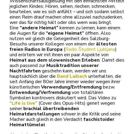
Wissenschaftsausgießung mit den einfachsten Mitteln
jeglichen Kindes: Hören, sehen, riechen, schmecken,
beurteilen, wie es sich anfühlt – und sich sodann selbst
einen Reim drauf machen ohne allzuviel nachzudenken,
wer das für richtig hält oder obs wem was bringt.
Eine
“andere Heimat”
kennen zu lernen, kann einem
die Augen für die
“eigene Heimat”
öffnen. Also
nutzen wir gleich die Gelegenheit des Salzburg-
Besuchs unserer Kollegen von einem der
ältesten
freien Radios in Europa
(
Radio Študent Ljubljana
)
und erörtern wir mit ihnen ein paar Aspekte von
Heimat aus dem slowenischen Erleben
. Damit dies
auch passend zur
Musiktradition unserer
Nachtfahrten
geschehn kann, werden wir uns
hauptsächlich über die
Band Laibach
unterhalten, die
seit Anfang der 80er Jahre immer wieder wegen ihrer
künstlerischen
Verwendung/Entfremdung
bezw.
Entwendung/Verfremdung
von totalitären
Symbolen kontrovers diskutiert wird. Das Video zu
“Life is live”
(Cover des Opus-Hits) geriet wegen
seiner
brachial übertreibenden
Heimatdarstellungen
schwer in die Kritik und seine
Macher auch gleich in den Verdacht
faschistoider
Heimattümelei
.