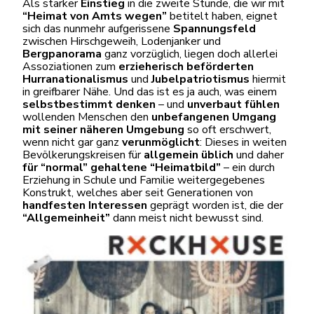
Als starker
Einstieg
in die zweite Stunde, die wir mit
“Heimat von Amts wegen”
betitelt haben, eignet
sich das nunmehr aufgerissene
Spannungsfeld
zwischen Hirschgeweih, Lodenjanker und
Bergpanorama
ganz vorzüglich, liegen doch allerlei
Assoziationen zum
erzieherisch beförderten
Hurranationalismus
und
Jubelpatriotismus
hiermit
in greifbarer Nähe. Und das ist es ja auch, was einem
selbstbestimmt denken
– und
unverbaut fühlen
wollenden Menschen den
unbefangenen Umgang
mit seiner näheren Umgebung
so oft erschwert,
wenn nicht gar ganz
verunmöglicht
: Dieses in weiten
Bevölkerungskreisen für
allgemein üblich
und daher
für “normal” gehaltene “Heimatbild”
– ein durch
Erziehung in Schule und Familie weitergegebenes
Konstrukt, welches aber seit Generationen von
handfesten Interessen
geprägt worden ist, die der
“Allgemeinheit”
dann meist nicht bewusst sind.