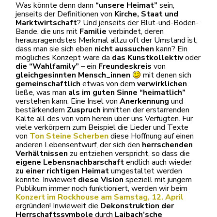
Was könnte denn dann
“unsere Heimat”
sein,
jenseits der Definitionen von
Kirche, Staat und
Marktwirtschaft
? Und jenseits der Blut-und-Boden-
Bande, die uns mit
Familie
verbindet, deren
herausragendstes Merkmal allzu oft der Umstand ist,
dass man sie sich eben
nicht aussuchen
kann? Ein
mögliches Konzept wäre da
das Kunstkollektiv
oder
die “Wahlfamily”
– ein
Freundeskreis
von
gleichgesinnten Mensch_innen
mit denen sich
gemeinschaftlich
etwas von dem
verwirklichen
ließe, was man
als im guten Sinne “heimatlich”
verstehen kann. Eine Insel von
Anerkennung
und
bestärkendem
Zuspruch
inmitten der erstarrenden
Kälte all des von vorn herein über uns Verfügten. Für
viele verkörpern zum Beispiel die Lieder und Texte
von
Ton Steine Scherben
diese Hoffnung auf einen
anderen Lebensentwurf, der sich den
herrschenden
Verhältnissen
zu entziehen verspricht, so dass die
eigene Lebensnachbarschaft
endlich auch wieder
zu einer richtigen Heimat
umgestaltet werden
könnte. Inwieweit
diese Vision
speziell mit jungem
Publikum immer noch funktioniert, werden wir beim
Konzert im Rockhouse am Samstag, 12. April
ergründen! Inwieweit die
Dekonstruktion der
Herrschaftssymbole
durch
Laibach’sche