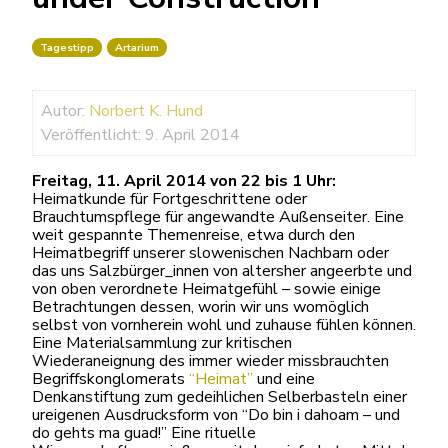
Tagestipp
Artarium
Autor:
Norbert K. Hund
Veröffentlicht: 9. April 2014
Freitag, 11. April 2014 von 22 bis 1 Uhr:
Heimatkunde für Fortgeschrittene oder
Brauchtumspflege für angewandte Außenseiter. Eine
weit gespannte Themenreise, etwa durch den
Heimatbegriff unserer slowenischen Nachbarn oder
das uns Salzbürger_innen von altersher angeerbte und
von oben verordnete Heimatgefühl – sowie einige
Betrachtungen dessen, worin wir uns womöglich
selbst von vornherein wohl und zuhause fühlen können.
Eine Materialsammlung zur kritischen
Wiederaneignung des immer wieder missbrauchten
Begriffskonglomerats
“Heimat”
und eine
Denkanstiftung zum gedeihlichen Selberbasteln einer
ureigenen Ausdrucksform von “Do bin i dahoam – und
do gehts ma guad!” Eine rituelle