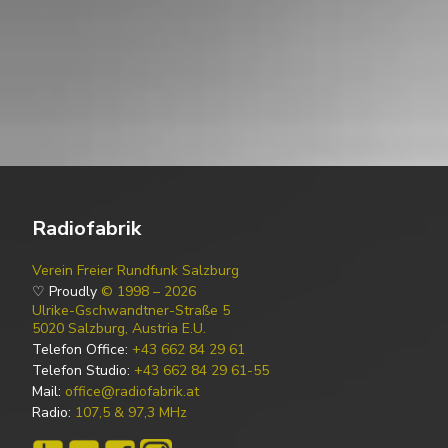
Radiofabrik
Verein Freier Rundfunk Salzburg
♡ Proudly
© 1998 – 2026
Ulrike-Gschwandtner-Straße 5
5020 Salzburg, Austria E.U.
Telefon Office:
+43 662 84 29 61
Telefon Studio:
+43 662 84 29 61-55
Mail:
office@radiofabrik.at
Radio:
107,5 & 97,3 MHz