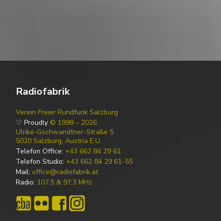
Radiofabrik
Verein Freier Rundfunk Salzburg
♡ Proudly
© 1998 – 2026
Ulrike-Gschwandtner-Straße 5
5020 Salzburg, Austria E.U.
Telefon Office:
+43 662 84 29 61
Telefon Studio:
+43 662 84 29 61-55
Mail:
office@radiofabrik.at
Radio:
107,5 & 97,3 MHz