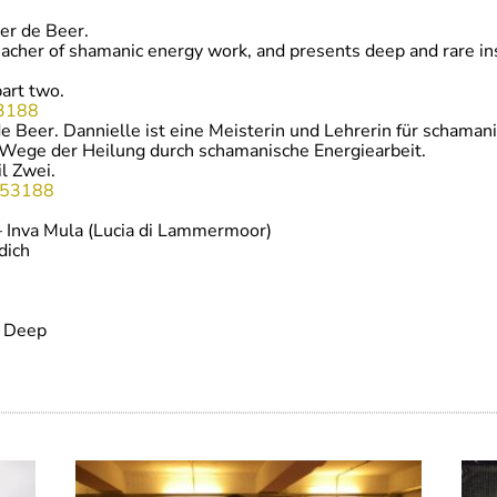
er de Beer.
teacher of shamanic energy work, and presents deep and rare in
part two.
53188
 Beer. Dannielle ist eine Meisterin und Lehrerin für schamanis
e Wege der Heilung durch schamanische Energiearbeit.
il Zwei.
/453188
– Inva Mula (Lucia di Lammermoor)
dich
 Deep