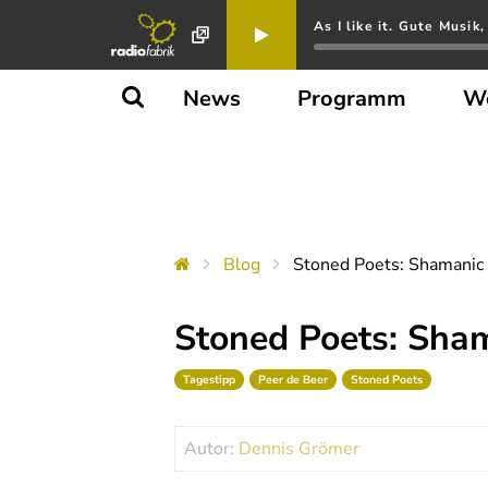
As I like it. Gute Musik
News
Programm
W
Blog
Stoned Poets: Shamanic S
Stoned Poets: Shama
Tagestipp
Peer de Beer
Stoned Poets
Autor:
Dennis Grömer