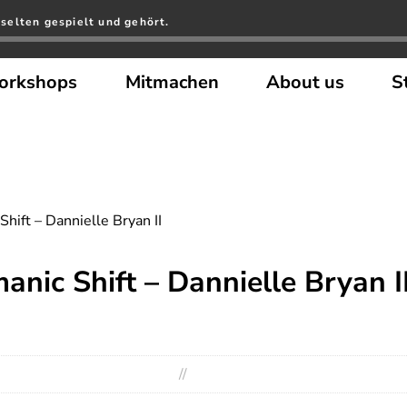
, selten gespielt und gehört.
orkshops
Mitmachen
About us
S
hift – Dannielle Bryan II
nic Shift – Dannielle Bryan I
//