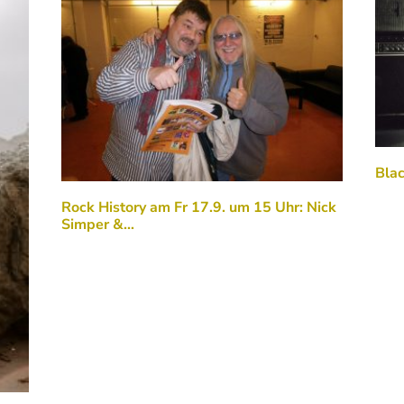
Blac
Rock History am Fr 17.9. um 15 Uhr: Nick
Simper &…