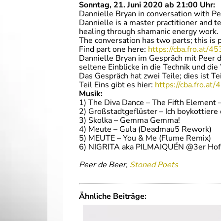
Sonntag, 21. Juni 2020 ab 21:00 Uhr:
Dannielle Bryan in conversation with Pe
Dannielle is a master practitioner and 
healing through shamanic energy work.
The conversation has two parts; this is 
Find part one here:
https://cba.fro.at/4
Dannielle Bryan im Gespräch mit Peer de
seltene Einblicke in die Technik und di
Das Gespräch hat zwei Teile; dies ist Te
Teil Eins gibt es hier:
https://cba.fro.at
Musik:
1) The Diva Dance – The Fifth Element 
2) Großstadtgeflüster – Ich boykottiere 
3) Skolka – Gemma Gemma!
4) Meute – Gula (Deadmau5 Rework)
5) MEUTE – You & Me (Flume Remix)
6) NIGRITA aka PILMAIQUÉN @3er Hof
Peer de Beer,
Stoned Poets
Ähnliche Beiträge: