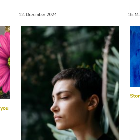
12. Dezember 2024
15. M
Ston
 you