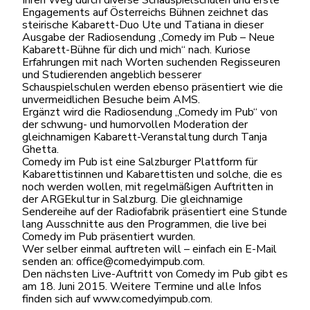
Engagements auf Österreichs Bühnen zeichnet das
steirische Kabarett-Duo Ute und Tatiana in dieser
Ausgabe der Radiosendung „Comedy im Pub – Neue
Kabarett-Bühne für dich und mich“ nach. Kuriose
Erfahrungen mit nach Worten suchenden Regisseuren
und Studierenden angeblich besserer
Schauspielschulen werden ebenso präsentiert wie die
unvermeidlichen Besuche beim AMS.
Ergänzt wird die Radiosendung „Comedy im Pub“ von
der schwung- und humorvollen Moderation der
gleichnamigen Kabarett-Veranstaltung durch Tanja
Ghetta.
Comedy im Pub ist eine Salzburger Plattform für
Kabarettistinnen und Kabarettisten und solche, die es
noch werden wollen, mit regelmäßigen Auftritten in
der ARGEkultur in Salzburg. Die gleichnamige
Sendereihe auf der Radiofabrik präsentiert eine Stunde
lang Ausschnitte aus den Programmen, die live bei
Comedy im Pub präsentiert wurden.
Wer selber einmal auftreten will – einfach ein E-Mail
senden an: office@comedyimpub.com.
Den nächsten Live-Auftritt von Comedy im Pub gibt es
am 18. Juni 2015. Weitere Termine und alle Infos
finden sich auf www.comedyimpub.com.