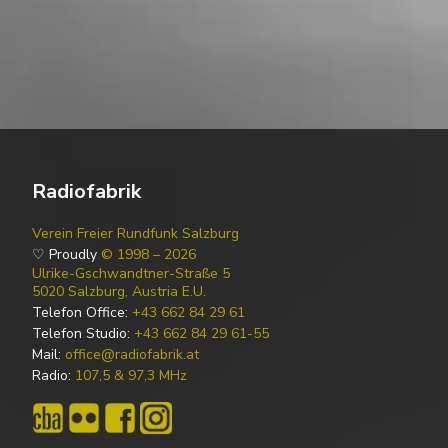
Radiofabrik
Verein Freier Rundfunk Salzburg
♡ Proudly
© 1998 – 2026
Ulrike-Gschwandtner-Straße 5
5020 Salzburg, Austria E.U.
Telefon Office:
+43 662 84 29 61
Telefon Studio:
+43 662 84 29 61-55
Mail:
office@radiofabrik.at
Radio:
107,5 & 97,3 MHz