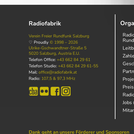
Orga
Radiofabrik
Radio
Verein Freier Rundfunk Salzburg
Rund
♡ Proudly
© 1998 – 2026
Leitb
Ulrike-Gschwandtner-Straße 5
5020 Salzburg, Austria E.U.
Zahl
Telefon Office:
+43 662 84 29 61
Gesch
Telefon Studio:
+43 662 84 29 61-55
Part
Mail:
office@radiofabrik.at
Radio:
107,5 & 97,3 MHz
Proj
Prei
Radio
Jobs 
Mitar
Dank geht an unsere Förderer und Sponsoren