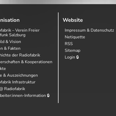
nisation
Website
fabrik – Verein Freier
Impressum & Datenschutz
funk Salzburg
Netiquette
ild & Vision
RSS
en & Fakten
Sitemap
ichte der Radiofabrik
Login 🔒
nerschaften & Kooperationen
ekte
se & Auszeichnungen
fabrik Infrastruktur
@ Radiofabrik
beiter:innen-Information 🔒