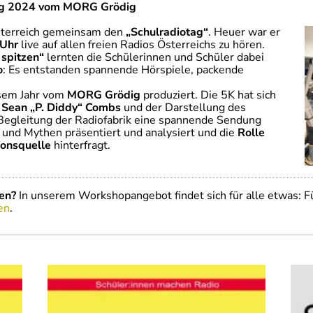
tag 2024 vom MORG Grödig
Österreich gemeinsam den
„Schulradiotag“
. Heuer war er
 Uhr
live auf allen freien Radios Österreichs zu hören.
 spitzen“
lernten die Schülerinnen und Schüler dabei
o
: Es entstanden spannende Hörspiele, packende
esem Jahr vom
MORG Grödig
produziert. Die 5K hat sich
l Sean „P. Diddy“ Combs
und der Darstellung des
 Begleitung der Radiofabrik eine spannende Sendung
 und Mythen präsentiert und analysiert und die
Rolle
ionsquelle
hinterfragt.
en?
In unserem Workshopangebot findet sich für alle etwas: F
en
.