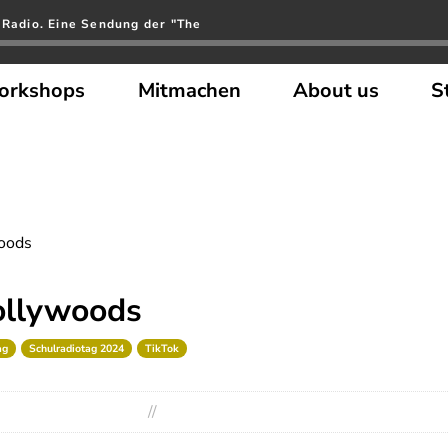
 Radio. Eine Sendung der "The
orkshops
Mitmachen
About us
S
woods
ollywoods
ag
Schulradiotag 2024
TikTok
//