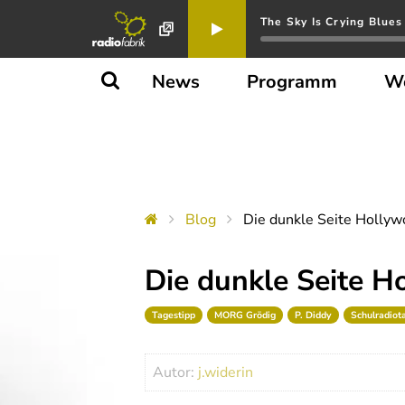
The Sky Is Crying Blues
News
Programm
W
Blog
Die dunkle Seite Holly
Die dunkle Seite H
Tagestipp
MORG Grödig
P. Diddy
Schulradiot
Autor:
j.widerin