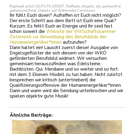
Raphael artist QS:P170,Q5597, Raffaels Angels, als gemeinfrei
gekennzeichnet, Details auf Wikimedia Commons
Ihr fühlt Euch down? Aufraffen ist Euch nicht möglich?
Der erste Schritt aus dem Bett ist Euch eine Qual?
Kurzum: Es fehlt Euch an Energie und Ihr seid fast
schon soweit die
Website der Wirtschaftskammer
Österreich zur Bewerbung des Berufsbilds der
Humanenergetiker*innen
aufzurufen?
Dann haltet ein! Lauscht zuerst dieser Ausgabe von
Engelsgeflüster die sich diesem von der WKÖ
geförderten Berufsbild widmet. Wir versuchen
gemeinsam herauszufinden was Edelsteine,
Bachblüten, Qui, Merdiane und so weiter und so fort
mit dem 3 Ebenen Modell zu tun haben. Nicht zuletzt
besprechen wir kritisch (untertrieben!) die
Qualifizierungsoffensive der Humanenergetiker*innen.
Dann und wann wird die Sendung unterbrochen und wir
spielen objektiv gute Musik!
Ähnliche Beiträge: