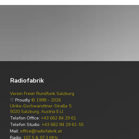
Radiofabrik
Verein Freier Rundfunk Salzburg
♡ Proudly
© 1998 – 2026
Ulrike-Gschwandtner-Straße 5
5020 Salzburg, Austria E.U.
Telefon Office:
+43 662 84 29 61
Telefon Studio:
+43 662 84 29 61-55
Mail:
office@radiofabrik.at
Radio:
107,5 & 97,3 MHz