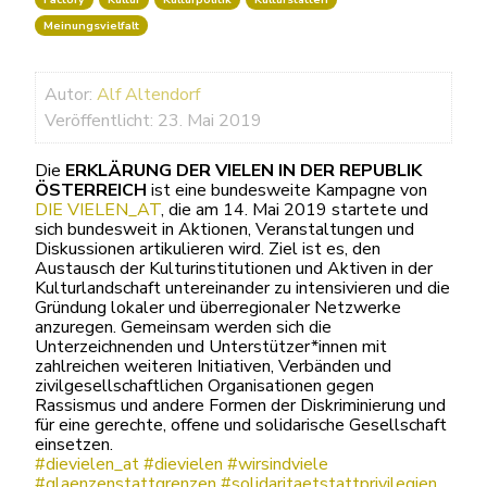
Meinungsvielfalt
Autor:
Alf Altendorf
Veröffentlicht: 23. Mai 2019
Die
ERKLÄRUNG DER VIELEN IN DER REPUBLIK
ÖSTERREICH
ist eine bundesweite Kampagne von
DIE VIELEN_AT
, die am 14. Mai 2019 startete und
sich bundesweit in Aktionen, Veranstaltungen und
Diskussionen artikulieren wird. Ziel ist es, den
Austausch der Kulturinstitutionen und Aktiven in der
Kulturlandschaft untereinander zu intensivieren und die
Gründung lokaler und überregionaler Netzwerke
anzuregen. Gemeinsam werden sich die
Unterzeichnenden und Unterstützer*innen mit
zahlreichen weiteren Initiativen, Verbänden und
zivilgesellschaftlichen Organisationen gegen
Rassismus und andere Formen der Diskriminierung und
für eine gerechte, offene und solidarische Gesellschaft
einsetzen.
#dievielen_at
#dievielen
#wirsindviele
#glaenzenstattgrenzen
#solidaritaetstattprivilegien