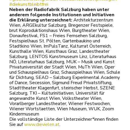
#diekunstbleibtfrei
Neben der Radiofabrik Salzburg haben unter
anderem folgende Institutionen und Initiativen
die Erklärung unterzeichnet:
Architekturzentrum
Wien, ARGEkultur Salzburg, Bregenzer Festspiele,
brut Koproduktionshaus Wien, Burgtheater Wien,
Donaufestival, FS1 – Freies Fernsehen Salzburg,
Festspielhaus St. Pölten, Gartenbaukino und
Stadtkino Wien, ImPulsTanz, Kulturrat Österreich,
Kunsthalle Wien, Kunsthaus Graz, Landestheater
Salzburg, LENTOS Kunstmuseum Linz, Literaturhaus
NÖ, Literaturhaus Salzburg, MUK – Musik und Kunst
Privatuniversität der Stadt Wien, MuTh Wien, Oper
und Schauspielhaus Graz, Schauspielhaus Wien, Schule
für Dichtung, SEAD – Salzburg Experimental Academy
of Dance, Secession, Sigmund Freud Privatstiftung,
Stadttheater Klagenfurt, steirischer Herbst, SZENE
Salzburg, TKI – Kulturinitiativen, Universität für
angewandte Kunst Wien, Volkstheater Wien,
Vorarlberger Landestheater, Wiener Festwochen,
Wiener Wortstaetten, Wien Museum, WUK, Zoom
Kindermuseum
Die vollständige Liste der Unterzeichner*innen finden
Sie auf
www.dievielen.at
.