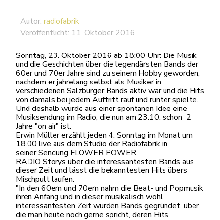
Autor:
radiofabrik
Veröffentlicht: 11. Oktober 2016
Sonntag, 23. Oktober 2016 ab 18:00 Uhr: Die Musik
und die Geschichten über die legendärsten Bands der
60er und 70er Jahre sind zu seinem Hobby geworden,
nachdem er jahrelang selbst als Musiker in
verschiedenen Salzburger Bands aktiv war und die Hits
von damals bei jedem Auftritt rauf und runter spielte.
Und deshalb wurde aus einer spontanen Idee eine
Musiksendung im Radio, die nun am 23.10. schon 2
Jahre "on air" ist.
Erwin Müller erzählt jeden 4. Sonntag im Monat um
18.00 live aus dem Studio der Radiofabrik in
seiner Sendung FLOWER POWER
RADIO Storys über die interessantesten Bands aus
dieser Zeit und lässt die bekanntesten Hits übers
Mischpult laufen.
"In den 60ern und 70ern nahm die Beat- und Popmusik
ihren Anfang und in dieser musikalisch wohl
interessantesten Zeit wurden Bands gegründet, über
die man heute noch gerne spricht, deren Hits