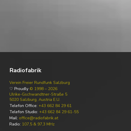
Radiofabrik
Verein Freier Rundfunk Salzburg
♡ Proudly
© 1998 – 2026
Ulrike-Gschwandtner-Straße 5
5020 Salzburg, Austria E.U.
Telefon Office:
+43 662 84 29 61
Telefon Studio:
+43 662 84 29 61-55
Mail:
office@radiofabrik.at
Radio:
107,5 & 97,3 MHz