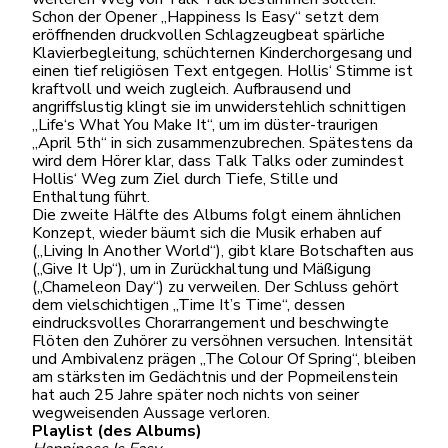
Schon der Opener „Happiness Is Easy“ setzt dem
eröffnenden druckvollen Schlagzeugbeat spärliche
Klavierbegleitung, schüchternen Kinderchorgesang und
einen tief religiösen Text entgegen. Hollis‘ Stimme ist
kraftvoll und weich zugleich. Aufbrausend und
angriffslustig klingt sie im unwiderstehlich schnittigen
„Life‘s What You Make It“, um im düster-traurigen
„April 5th“ in sich zusammenzubrechen. Spätestens da
wird dem Hörer klar, dass Talk Talks oder zumindest
Hollis‘ Weg zum Ziel durch Tiefe, Stille und
Enthaltung führt.
Die zweite Hälfte des Albums folgt einem ähnlichen
Konzept, wieder bäumt sich die Musik erhaben auf
(„Living In Another World“), gibt klare Botschaften aus
(„Give It Up“), um in Zurückhaltung und Mäßigung
(„Chameleon Day“) zu verweilen. Der Schluss gehört
dem vielschichtigen „Time It’s Time“, dessen
eindrucksvolles Chorarrangement und beschwingte
Flöten den Zuhörer zu versöhnen versuchen. Intensität
und Ambivalenz prägen „The Colour Of Spring“, bleiben
am stärksten im Gedächtnis und der Popmeilenstein
hat auch 25 Jahre später noch nichts von seiner
wegweisenden Aussage verloren.
Playlist (des Albums)