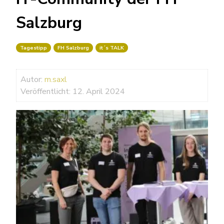
Salzburg
Tagestipp
FH Salzburg
it´s TALK
Autor:
m.saxl
Veröffentlicht: 12. April 2024