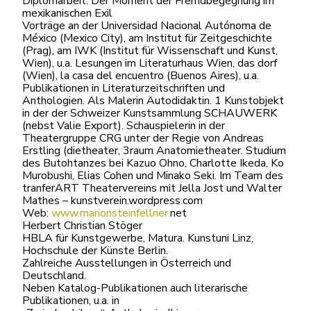
Diplomarbeit: Der Moment der Fremdbegegnung im
mexikanischen Exil
Vorträge an der Universidad Nacional Autónoma de
México (Mexico City), am Institut für Zeitgeschichte
(Prag), am IWK (Institut für Wissenschaft und Kunst,
Wien), u.a. Lesungen im Literaturhaus Wien, das dorf
(Wien), la casa del encuentro (Buenos Aires), u.a.
Publikationen in Literaturzeitschriften und
Anthologien. Als Malerin Autodidaktin. 1 Kunstobjekt
in der der Schweizer Kunstsammlung SCHAUWERK
(nebst Valie Export). Schauspielerin in der
Theatergruppe CRG unter der Regie von Andreas
Erstling (dietheater, 3raum Anatomietheater. Studium
des Butohtanzes bei Kazuo Ohno, Charlotte Ikeda, Ko
Murobushi, Elias Cohen und Minako Seki. Im Team des
tranferART Theatervereins mit Jella Jost und Walter
Mathes – kunstverein.wordpress.com
Web:
www.marionsteinfellner.
net
Herbert Christian Stöger
HBLA für Kunstgewerbe, Matura. Kunstuni Linz,
Hochschule der Künste Berlin.
Zahlreiche Ausstellungen in Österreich und
Deutschland.
Neben Katalog-Publikationen auch literarische
Publikationen, u.a. in