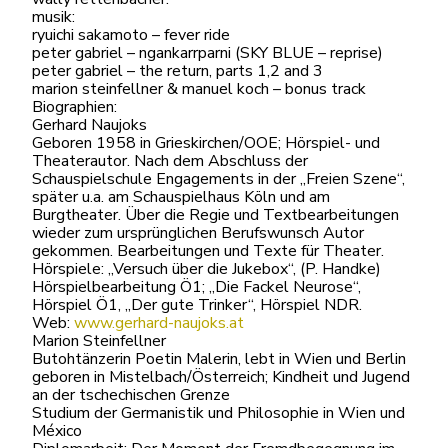
musik:
ryuichi sakamoto – fever ride
peter gabriel – ngankarrparni (SKY BLUE – reprise)
peter gabriel – the return, parts 1,2 and 3
marion steinfellner & manuel koch – bonus track
Biographien:
Gerhard Naujoks
Geboren 1958 in Grieskirchen/OOE; Hörspiel- und
Theaterautor. Nach dem Abschluss der
Schauspielschule Engagements in der „Freien Szene“,
später u.a. am Schauspielhaus Köln und am
Burgtheater. Über die Regie und Textbearbeitungen
wieder zum ursprünglichen Berufswunsch Autor
gekommen. Bearbeitungen und Texte für Theater.
Hörspiele: „Versuch über die Jukebox“, (P. Handke)
Hörspielbearbeitung Ö1; „Die Fackel Neurose“,
Hörspiel Ö1, „Der gute Trinker“, Hörspiel NDR.
Web:
www.gerhard-naujoks.at
Marion Steinfellner
Butohtänzerin Poetin Malerin, lebt in Wien und Berlin
geboren in Mistelbach/Österreich; Kindheit und Jugend
an der tschechischen Grenze
Studium der Germanistik und Philosophie in Wien und
México