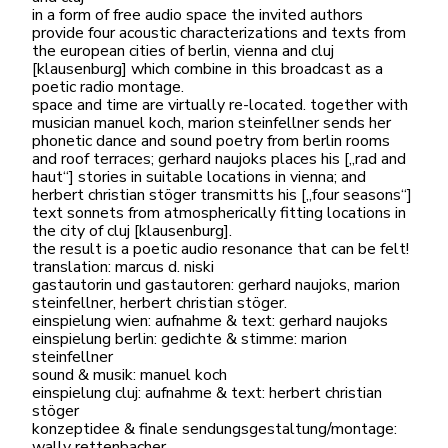
in a form of free audio space the invited authors
provide four acoustic characterizations and texts from
the european cities of berlin, vienna and cluj
[klausenburg] which combine in this broadcast as a
poetic radio montage.
space and time are virtually re-located. together with
musician manuel koch, marion steinfellner sends her
phonetic dance and sound poetry from berlin rooms
and roof terraces; gerhard naujoks places his [„rad and
haut“] stories in suitable locations in vienna; and
herbert christian stöger transmitts his [„four seasons“]
text sonnets from atmospherically fitting locations in
the city of cluj [klausenburg].
the result is a poetic audio resonance that can be felt!
translation: marcus d. niski
gastautorin und gastautoren: gerhard naujoks, marion
steinfellner, herbert christian stöger.
einspielung wien: aufnahme & text: gerhard naujoks
einspielung berlin: gedichte & stimme: marion
steinfellner
sound & musik: manuel koch
einspielung cluj: aufnahme & text: herbert christian
stöger
konzeptidee & finale sendungsgestaltung/montage:
wally rettenbacher.