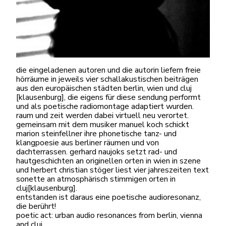
die eingeladenen autoren und die autorin liefern freie
hörräume in jeweils vier schallakustischen beiträgen
aus den europäischen städten berlin, wien und cluj
[klausenburg], die eigens für diese sendung performt
und als poetische radiomontage adaptiert wurden.
raum und zeit werden dabei virtuell neu verortet.
gemeinsam mit dem musiker manuel koch schickt
marion steinfellner ihre phonetische tanz- und
klangpoesie aus berliner räumen und von
dachterrassen. gerhard naujoks setzt rad- und
hautgeschichten an originellen orten in wien in szene
und herbert christian stöger liest vier jahreszeiten text
sonette an atmosphärisch stimmigen orten in
cluj[klausenburg].
entstanden ist daraus eine poetische audioresonanz,
die berührt!
poetic act: urban audio resonances from berlin, vienna
and cluj