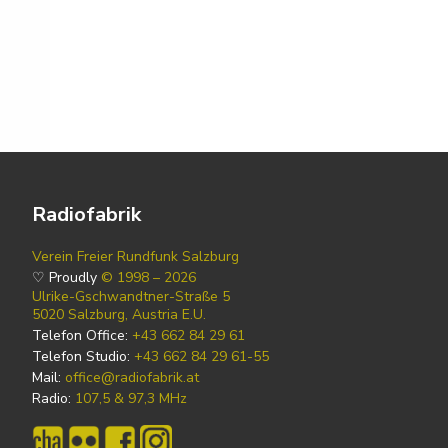
Radiofabrik
Verein Freier Rundfunk Salzburg
♡ Proudly
© 1998 – 2026
Ulrike-Gschwandtner-Straße 5
5020 Salzburg, Austria E.U.
Telefon Office:
+43 662 84 29 61
Telefon Studio:
+43 662 84 29 61-55
Mail:
office@radiofabrik.at
Radio:
107,5 & 97,3 MHz