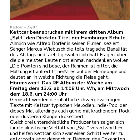
Kettcar – „Sylt“
Kettcar beanspruchen mit ihrem dritten Album
„Sylt“ den Direktor Titel der Hamburger Schule.
Ähnlich wie Alfred Dorfer in seinen Filmen, seziert
Sänger Marcus Wiebusch die teils tragische Banalität
des Alltags und stellt gewohnt bildhaft Fragen, über
die die meisten Leute nicht einmal nachdenken wollen.
„Die Pointen sind böse, der Rahmen ist bitter, die
Haltung ist aufrecht“, heißt es auf der Homepage und
deutet an, in welche Richtung die Reise geht.
Hörenswert. Das RF Album der Woche am
Freitag dem 13.6. ab 14:08 Uhr. Wh, am Mittwoch
dem 18.6. um 24:00 Uhr
Gemischt werden die inhaltlich schwergewichtigen
Texte mit Kettcar typischen Melodien. Indie-Pop, der
dieses Mal allerdings auch gerne mit krachendem Rock
oder düsteren Klängen kokettiert.
Gleich drei unterschiedliche Produzenten zeigen sich
für die akustische Vielfalt von „Sylt“ verantwortlich
und helfen Kettcar, sich zwar einen Schritt weiter zu
entwickeln, aber dennoch im Rahmen des Bekannten