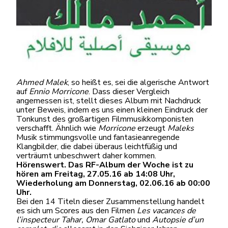
Ahmed Malek
, so heißt es, sei die algerische Antwort
auf
Ennio Morricone
. Dass dieser Vergleich
angemessen ist, stellt dieses Album mit Nachdruck
unter Beweis, indem es uns einen kleinen Eindruck der
Tonkunst des großartigen Filmmusikkomponisten
verschafft. Ähnlich wie
Morricone
erzeugt
Maleks
Musik stimmungsvolle und fantasieanregende
Klangbilder, die dabei überaus leichtfüßig und
verträumt unbeschwert daher kommen.
Hörenswert. Das RF-Album der Woche ist zu
hören am Freitag, 27.05.16 ab 14:08 Uhr,
Wiederholung am Donnerstag, 02.06.16 ab 00:00
Uhr.
Bei den 14 Titeln dieser Zusammenstellung handelt
es sich um Scores aus den Filmen
Les vacances de
l’inspecteur Tahar,
Omar Gatlato
und
Autopsie d’un