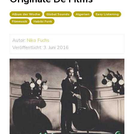
Album der Woche
Global Sounds
Algerien
Easy Listening
Filmmusik
Habibi Funk
Autor:
Niko Fuchs
Veröffentlicht: 3. Juni 2016