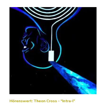
Hörenswert: Theon Cross - “Intra-I”