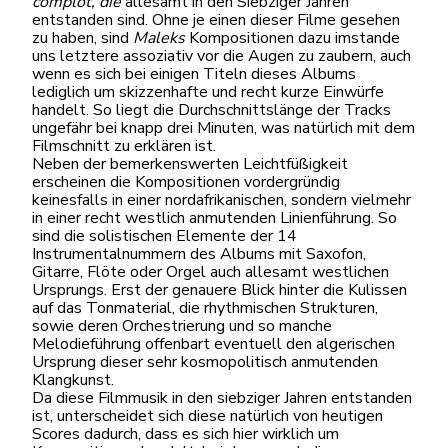
complot
, die
allesamt in den Siebziger Jahren
entstanden sind. Ohne je einen dieser Filme gesehen
zu haben, sind
Maleks
Kompositionen dazu imstande
uns letztere assoziativ vor die Augen zu zaubern, auch
wenn es sich bei einigen Titeln dieses Albums
lediglich um skizzenhafte und recht kurze Einwürfe
handelt. So liegt die Durchschnittslänge der Tracks
ungefähr bei knapp drei Minuten, was natürlich mit dem
Filmschnitt zu erklären ist.
Neben der bemerkenswerten Leichtfüßigkeit
erscheinen die Kompositionen vordergründig
keinesfalls in einer nordafrikanischen, sondern vielmehr
in einer recht westlich anmutenden Linienführung. So
sind die solistischen Elemente der 14
Instrumentalnummern des Albums mit Saxofon,
Gitarre, Flöte oder Orgel auch allesamt westlichen
Ursprungs. Erst der genauere Blick hinter die Kulissen
auf das Tonmaterial, die rhythmischen Strukturen,
sowie deren Orchestrierung und so manche
Melodieführung offenbart eventuell den algerischen
Ursprung dieser sehr kosmopolitisch anmutenden
Klangkunst.
Da diese Filmmusik in den siebziger Jahren entstanden
ist, unterscheidet sich diese natürlich von heutigen
Scores dadurch, dass es sich hier wirklich um