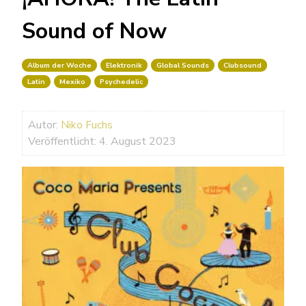
Sound of Now
Album der Woche
Elektronik
Global Sounds
Clubsound
Latin
Mexiko
Psychedelic
Autor:
Niko Fuchs
Veröffentlicht: 4. August 2023