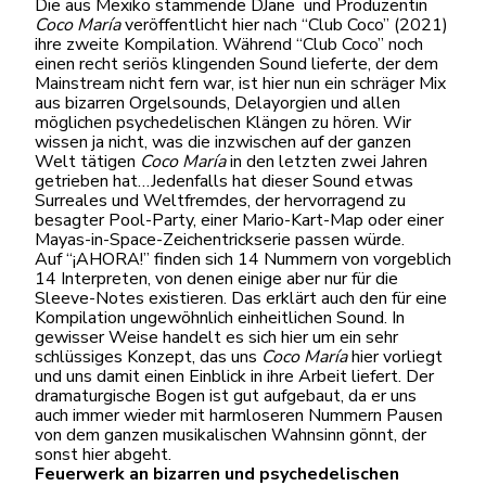
Die aus Mexiko stammende DJane und Produzentin
Coco María
veröffentlicht hier nach “Club Coco” (2021)
ihre zweite Kompilation. Während “Club Coco” noch
einen recht seriös klingenden Sound lieferte, der dem
Mainstream nicht fern war, ist hier nun ein schräger Mix
aus bizarren Orgelsounds, Delayorgien und allen
möglichen psychedelischen Klängen zu hören. Wir
wissen ja nicht, was die inzwischen auf der ganzen
Welt tätigen
Coco María
in den letzten zwei Jahren
getrieben hat…Jedenfalls hat dieser Sound etwas
Surreales und Weltfremdes, der hervorragend zu
besagter Pool-Party, einer Mario-Kart-Map oder einer
Mayas-in-Space-Zeichentrickserie passen würde.
Auf “¡AHORA!” finden sich 14 Nummern von vorgeblich
14 Interpreten, von denen einige aber nur für die
Sleeve-Notes existieren. Das erklärt auch den für eine
Kompilation ungewöhnlich einheitlichen Sound. In
gewisser Weise handelt es sich hier um ein sehr
schlüssiges Konzept, das uns
Coco María
hier vorliegt
und uns damit einen Einblick in ihre Arbeit liefert. Der
dramaturgische Bogen ist gut aufgebaut, da er uns
auch immer wieder mit harmloseren Nummern Pausen
von dem ganzen musikalischen Wahnsinn gönnt, der
sonst hier abgeht.
Feuerwerk an bizarren und psychedelischen