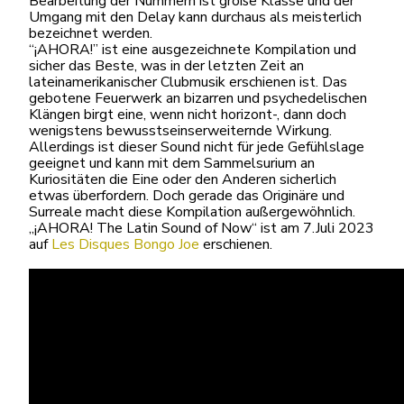
Bearbeitung der Nummern ist große Klasse und der
Umgang mit den Delay kann durchaus als meisterlich
bezeichnet werden.
“¡AHORA!” ist eine ausgezeichnete Kompilation und
sicher das Beste, was in der letzten Zeit an
lateinamerikanischer Clubmusik erschienen ist. Das
gebotene Feuerwerk an bizarren und psychedelischen
Klängen birgt eine, wenn nicht horizont-, dann doch
wenigstens bewusstseinserweiternde Wirkung.
Allerdings ist dieser Sound nicht für jede Gefühlslage
geeignet und kann mit dem Sammelsurium an
Kuriositäten die Eine oder den Anderen sicherlich
etwas überfordern. Doch gerade das Originäre und
Surreale macht diese Kompilation außergewöhnlich.
„¡AHORA! The Latin Sound of Now“ ist am 7.Juli 2023
auf
Les Disques Bongo Joe
erschienen.