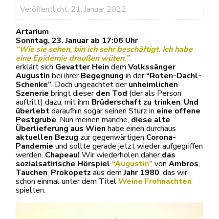
Veröffentlicht: 21. Januar 2022
Artarium
Sonntag, 23. Januar ab 17:06 Uhr
“Wie sie sehen, bin ich sehr beschäftigt. Ich habe
eine Epidemie draußen wüten.”
,
erklärt sich
Gevatter Hein
dem
Volkssänger
Augustin
bei ihrer
Begegnung
in der
“Roten-Dachl-
Schenke”
. Doch ungeachtet der
unheimlichen
Szenerie
bringt dieser
den Tod
(der als Person
auftritt) dazu, mit ihm
Brüderschaft zu trinken
.
Und
überlebt
daraufhin sogar seinen Sturz in
eine offene
Pestgrube
. Nun meinen manche,
diese alte
Überlieferung aus Wien
habe einen durchaus
aktuellen Bezug
zur gegenwärtigen
Corona-
Pandemie
und sollte gerade jetzt wieder aufgegriffen
werden.
Chapeau!
Wir wiederholen daher
das
sozialsatirische Hörspiel
“Augustin”
von
Ambros
,
Tauchen
,
Prokopetz
aus dem
Jahr 1980
, das wir
schon einmal unter dem Titel
Weine Frohnachten
spielten.