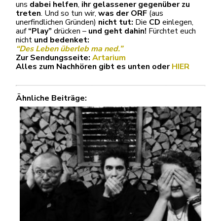
uns
dabei helfen
,
ihr gelassener gegenüber zu
treten
. Und so tun wir,
was der ORF
(aus
unerfindlichen Gründen)
nicht tut:
Die
CD
einlegen,
auf
“Play”
drücken –
und geht dahin!
Fürchtet euch
nicht
und bedenket:
“Des Leben überleb ma ned.”
Zur Sendungsseite:
Artarium
Alles zum Nachhören gibt es unten oder
HIER
Ähnliche Beiträge: