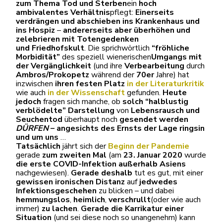
zum Thema Tod und Sterben
ein
hoch
ambivalentes Verhältnis
pflegt:
Einerseits
verdrängen und abschieben ins Krankenhaus und
ins Hospiz
–
andererseits aber überhöhen und
zelebrieren mit Totengedenken
und
Friedhofskult
. Die sprichwörtlich
“fröhliche
Morbidität”
des speziell wienerischen
Umgangs
mit
der Vergänglichkeit
(und ihre
Verbearbeitung
durch
Ambros/Prokopetz
während der
70er
Jahre) hat
inzwischen
ihren festen Platz
in der Literaturkritik
wie auch
in der Wissenschaft
gefunden.
Heute
jedoch
fragen sich manche, ob
solch “halblustig
verblödelte” Darstellung
von
Lebensrausch und
Seuchentod
überhaupt noch
gesendet werden
DÜRFEN
– angesichts des Ernsts der Lage
ringsin
und um uns
…
Tatsächlich
jährt sich der
Beginn der Pandemie
gerade
zum zweiten Mal
(am
23. Januar 2020
wurde
die erste COVID-Infektion außerhalb Asiens
nachgewiesen).
Gerade deshalb
tut es gut, mit einer
gewissen ironischen Distanz
auf
jedwedes
Infektionsgeschehen
zu blicken – und dabei
hemmungslos
,
heimlich
,
verschrullt
(oder wie auch
immer)
zu lachen
.
Gerade die Karrikatur einer
Situation
(und sei diese noch so unangenehm) kann