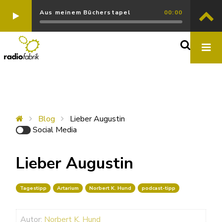
Aus meinem Bücherstapel
00:00
Blog
Lieber Augustin
Social Media
Lieber Augustin
Tagestipp
Artarium
Norbert K. Hund
podcast-tipp
Autor:
Norbert K. Hund