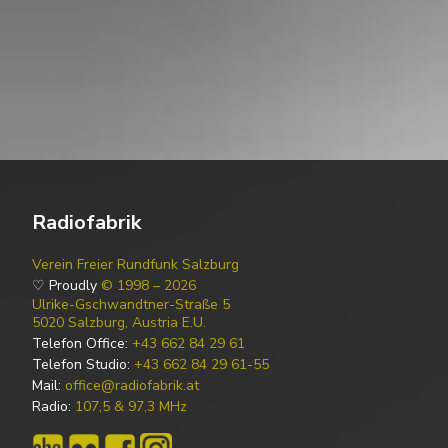
Radiofabrik
Verein Freier Rundfunk Salzburg
♡ Proudly
© 1998 – 2026
Ulrike-Gschwandtner-Straße 5
5020 Salzburg, Austria E.U.
Telefon Office:
+43 662 84 29 61
Telefon Studio:
+43 662 84 29 61-55
Mail:
office@radiofabrik.at
Radio:
107,5 & 97,3 MHz