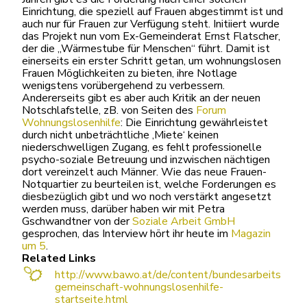
Einrichtung, die speziell auf Frauen abgestimmt ist und
auch nur für Frauen zur Verfügung steht. Initiiert wurde
das Projekt nun vom Ex-Gemeinderat Ernst Flatscher,
der die „Wärmestube für Menschen“ führt. Damit ist
einerseits ein erster Schritt getan, um wohnungslosen
Frauen Möglichkeiten zu bieten, ihre Notlage
wenigstens vorübergehend zu verbessern.
Andererseits gibt es aber auch Kritik an der neuen
Notschlafstelle, zB. von Seiten des
Forum
Wohnungslosenhilfe
: Die Einrichtung gewährleistet
durch nicht unbeträchtliche ‚Miete‘ keinen
niederschwelligen Zugang, es fehlt professionelle
psycho-soziale Betreuung und inzwischen nächtigen
dort vereinzelt auch Männer. Wie das neue Frauen-
Notquartier zu beurteilen ist, welche Forderungen es
diesbezüglich gibt und wo noch verstärkt angesetzt
werden muss, darüber haben wir mit Petra
Gschwandtner von der
Soziale Arbeit GmbH
gesprochen, das Interview hört ihr heute im
Magazin
um 5
.
Related Links
http://www.bawo.at/de/content/bundesarbeits
gemeinschaft-wohnungslosenhilfe-
startseite.html