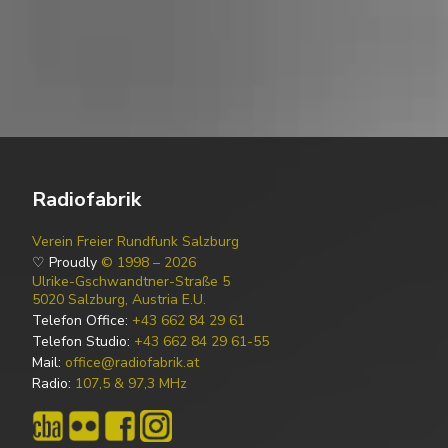
Radiofabrik
Verein Freier Rundfunk Salzburg
♡ Proudly
© 1998 – 2026
Ulrike-Gschwandtner-Straße 5
5020 Salzburg, Austria E.U.
Telefon Office:
+43 662 84 29 61
Telefon Studio:
+43 662 84 29 61-55
Mail:
office@radiofabrik.at
Radio:
107,5 & 97,3 MHz