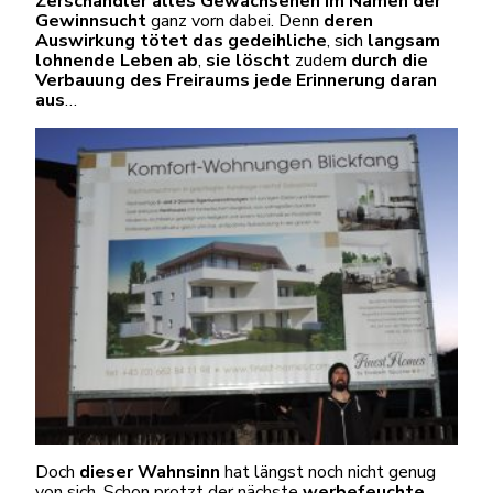
Zerschandler alles Gewachsenen im Namen der
Gewinnsucht
ganz vorn dabei. Denn
deren
Auswirkung tötet
das gedeihliche
, sich
langsam
lohnende
Leben ab
,
sie löscht
zudem
durch die
Verbauung des Freiraums jede Erinnerung daran
aus
…
Doch
dieser Wahnsinn
hat längst noch nicht genug
von sich. Schon protzt der nächste
werbefeuchte