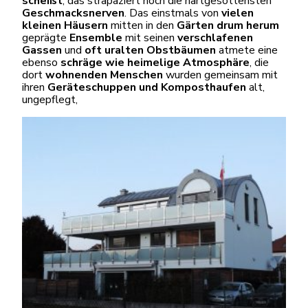
scheißt
, das strapaziert noch die hartgesottensten
Geschmacksnerven
. Das einstmals von
vielen
kleinen Häusern
mitten in den
Gärten drum herum
geprägte
Ensemble
mit seinen
verschlafenen
Gassen
und
oft uralten Obstbäumen
atmete eine
ebenso
schräge wie heimelige Atmosphäre
, die
dort
wohnenden Menschen
wurden gemeinsam mit
ihren
Geräteschuppen und Komposthaufen
alt,
ungepflegt,