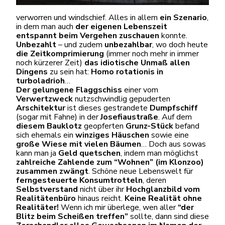
verworren und windschief. Alles in allem
ein Szenario
,
in dem man auch
der eigenen Lebenszeit
entspannt beim Vergehen zuschauen
konnte.
Unbezahlt
– und zudem
unbezahlbar
, wo doch heute
die Zeitkomprimierung
(immer noch mehr in immer
noch kürzerer Zeit)
das idiotische Unmaß allen
Dingens
zu sein hat:
Homo rotationis in
turboladrioh
…
Der gelungene Flaggschiss
einer vom
Verwertzweck
nutzschwindlig gepuderten
Arschitektur
ist dieses gestrandete
Dumpfschiff
(sogar mit Fahne) in der
Josefiaustraße
. Auf dem
diesem Bauklotz
geopferten
Grunz-Stück
befand
sich ehemals ein
winziges Häuschen
sowie eine
große
Wiese mit vielen Bäumen
… Doch aus sowas
kann man ja
Geld quetschen
, indem man möglichst
zahlreiche
Zahlende zum “Wohnen” (im Klonzoo)
zusammen zwängt
. Schöne neue Lebenswelt für
ferngesteuerte Konsumtrotteln
, deren
Selbstverstand
nicht über ihr
Hochglanzbild vom
Realitätenbüro
hinaus reicht.
Keine Realität ohne
Realitäter!
Wenn ich mir überlege, wen aller
“der
Blitz beim Scheißen treffen”
sollte, dann sind diese