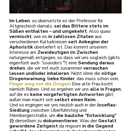
Im Leben
, so übersetzte es der Professor für
Altgriechisch damals,
sei das Bittere stets im
Süßen enthalten – und umgekehrt
. Also quasi
vermischt
, wie es
in zahllosen Zitaten
aus
verschiedenen Kulturkreisen
seit Anbeginn der
Aphoristik
überliefert ist. Das kommt unserem
Interesse am
Zweideutigen im Zwischen
naturgemäß entgegen, so dass wir uns sogleich (gibts
eigentlich auch
“soanders”
?) eine
Sendung daraus
drehen
, die wir mit euch zusammen
verrauchen
lassen und/oder inhalieren
. Nicht ohne die
nötige
Drogenwarnung
,
liebe Kinder
, das muss schon sein,
Finger weg von die Drogen!
Eine alte Frau kocht
nämlich Rüben. Und so ergehen wir uns
alle in Fragen
,
auf die es
keine vorgefertigten Antworten
gibt,
außer man macht sich
selbst einen Reim
…
Und so ergingen wir uns neulich auch in der
Josefiau-
Siedlung
zwischen Überfuhrsteg und
Membergerstraße, um
die bauliche “Entwicklung”
(!)
derselben zu
dokumentieren
. Was der
Gestalt
gewordene Zeitgeist
da ringsum
in die Gegend