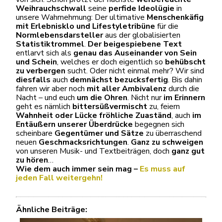
Weihrauchschwall
seine
perfide
Ideolügie
in
unsere Wahrnehmung: Der ultimative
Menschenkäfig
mit Erlebnisklo und Lifestyletribüne
für die
Normlebensdarsteller
aus der globalisierten
Statistiktrommel
.
Der beigespiebene Text
entlarvt sich als
genau das Auseinander
von Sein
und Schein
, welches er doch eigentlich so
behübscht
zu verbergen
sucht. Oder nicht einmal mehr? Wir sind
diesfalls
auch
demnächst bezucksfertig
. Bis dahin
fahren wir aber noch
mit aller Ambivalenz
durch die
Nacht – und euch
um die Ohren
. Nicht nur
im Erinnern
geht es nämlich
bittersüßvermischt
zu, feiern
Wahnheit oder Lücke fröhliche Zuaständ
, auch
im
Entäußern unserer Überdrücke
begegnen sich
scheinbare
Gegentümer und Sätze
zu überraschend
neuen
Geschmacksrichtungen
.
Ganz zu schweigen
von unseren Musik- und Textbeiträgen, doch
ganz gut
zu hören
…
Wie dem auch immer sein mag –
Es muss auf
jeden Fall weitergehn!
Ähnliche Beiträge: