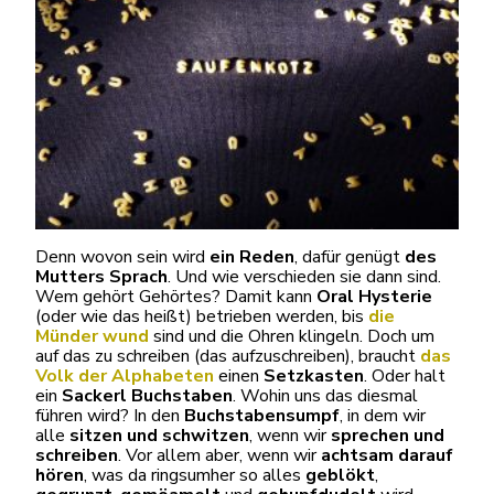
Denn wovon sein wird
ein Reden
, dafür genügt
des
Mutters Sprach
. Und wie verschieden sie dann sind.
Wem gehört Gehörtes? Damit kann
Oral Hysterie
(oder wie das heißt) betrieben werden, bis
die
Münder wund
sind und die Ohren klingeln. Doch um
auf das zu schreiben (das aufzuschreiben), braucht
das
Volk der Alphabeten
einen
Setzkasten
. Oder halt
ein
Sackerl Buchstaben
. Wohin uns das diesmal
führen wird? In den
Buchstabensumpf
, in dem wir
alle
sitzen und schwitzen
, wenn wir
sprechen und
schreiben
. Vor allem aber, wenn wir
achtsam darauf
hören
, was da ringsumher so alles
geblökt
,