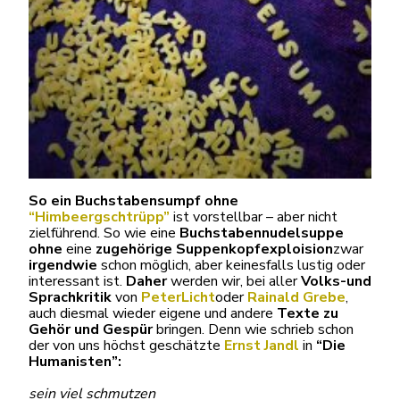
So ein Buchstabensumpf ohne
“Himbeergschtrüpp”
ist vorstellbar – aber nicht
zielführend. So wie eine
Buchstabennudelsuppe
ohne
eine
zugehörige Suppenkopfexploision
zwar
irgendwie
schon möglich, aber keinesfalls lustig oder
interessant ist.
Daher
werden wir, bei aller
Volks-
und
Sprachkritik
von
PeterLicht
oder
Rainald Grebe
,
auch diesmal wieder eigene und andere
Texte zu
Gehör und Gespür
bringen. Denn wie schrieb schon
der von uns höchst geschätzte
Ernst Jandl
in
“Die
Humanisten”:
sein viel schmutzen