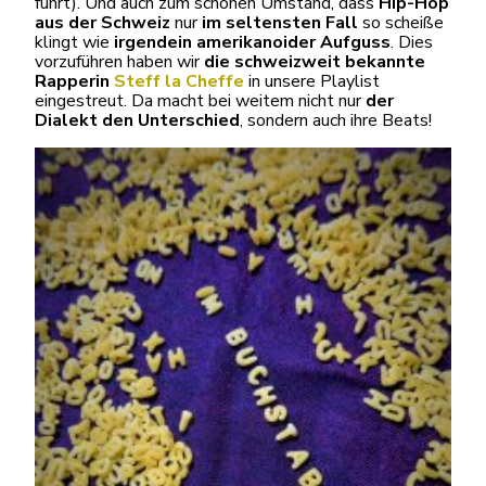
führt). Und auch zum schönen Umstand, dass
Hip-Hop
aus der Schweiz
nur
im seltensten Fall
so scheiße
klingt wie
irgendein amerikanoider Aufguss
. Dies
vorzuführen haben wir
die schweizweit bekannte
Rapperin
Steff la Cheffe
in unsere Playlist
eingestreut. Da macht bei weitem nicht nur
der
Dialekt den Unterschied
, sondern auch ihre Beats!