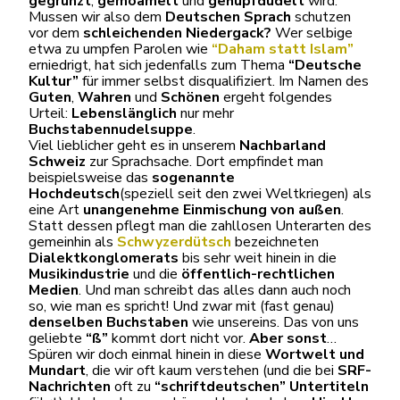
gegrunzt
,
gemöamelt
und
gehupfdudelt
wird.
Mussen wir also dem
Deutschen Sprach
schutzen
vor dem
schleichenden Niedergack?
Wer selbige
etwa zu umpfen Parolen wie
“Daham statt Islam”
erniedrigt, hat sich jedenfalls zum Thema
“Deutsche
Kultur”
für immer selbst disqualifiziert. Im Namen des
Guten
,
Wahren
und
Schönen
ergeht folgendes
Urteil:
Lebenslänglich
nur mehr
Buchstabennudelsuppe
.
Viel lieblicher geht es in unserem
Nachbarland
Schweiz
zur Sprachsache. Dort empfindet man
beispielsweise das
sogenannte
Hochdeutsch
(speziell seit den zwei Weltkriegen) als
eine Art
unangenehme Einmischung von außen
.
Statt dessen pflegt man die zahllosen Unterarten des
gemeinhin als
Schwyzerdütsch
bezeichneten
Dialektkonglomerats
bis sehr weit hinein in die
Musikindustrie
und die
öffentlich-rechtlichen
Medien
. Und man schreibt das alles dann auch noch
so, wie man es spricht! Und zwar mit (fast genau)
denselben Buchstaben
wie unsereins. Das von uns
geliebte
“ß”
kommt dort nicht vor.
Aber sonst
…
Spüren wir doch einmal hinein in diese
Wortwelt und
Mundart
, die wir oft kaum verstehen (und die bei
SRF-
Nachrichten
oft zu
“schriftdeutschen” Untertiteln