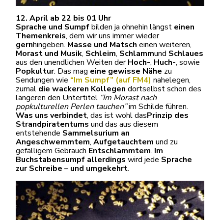
12. April ab 22 bis 01 Uhr
Sprache und Sumpf
bilden ja ohnehin längst
einen
Themenkreis
, dem wir uns immer wieder
gern
hingeben.
Masse und Matsch
einen weiteren,
Morast und Musik
,
Schleim
,
Schlamm
und
Schlaues
aus den unendlichen Weiten der
Hoch-
,
Huch-
, sowie
Popkultur
. Das mag
eine gewisse Nähe
zu
Sendungen wie
“Im Sumpf” (auf FM4)
nahelegen,
zumal
die wackeren Kollegen
dortselbst schon des
längeren den Untertitel
“Im Morast nach
popkulturellen Perlen tauchen”
im Schilde führen.
Was uns verbindet
, das ist wohl das
Prinzip des
Strandpiratentums
und das aus diesem
entstehende
Sammelsurium an
Angeschwemmtem
,
Aufgetauchtem
und zu
gefälligem Gebrauch
Entschlammtem
.
Im
Buchstabensumpf allerdings
wird jede
Sprache
zur Schreibe
–
und umgekehrt
.