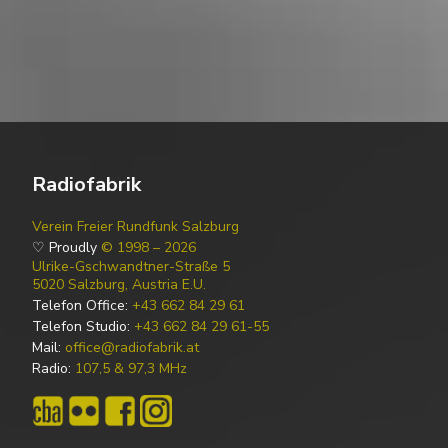
Radiofabrik
Verein Freier Rundfunk Salzburg
♡ Proudly
© 1998 – 2026
Ulrike-Gschwandtner-Straße 5
5020 Salzburg, Austria E.U.
Telefon Office:
+43 662 84 29 61
Telefon Studio:
+43 662 84 29 61-55
Mail:
office@radiofabrik.at
Radio:
107,5 & 97,3 MHz