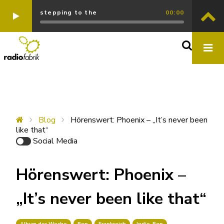
stepping to the
00:00
Blog
Hörenswert: Phoenix – „It’s never been
like that“
Social Media
Hörenswert: Phoenix –
„It’s never been like that“
Album der Woche
Pop
Frankreich
Indie-Pop