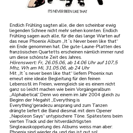
Endlich Frühling sagten alle, die den scheinbar ewig
liegenden Schnee nicht mehr sehen konnten. Endlich
Frühling sagen auch alle, für die das lange Warten auf
das neue Phoenix Album „It´s Never been like that“
ein Ende genommen hat. Die gute-Laune-Platten des
französischen Quartetts erscheinen nämlich immer rund
um diese schönste Zeit des Jahres.
Hörenswert: Fr, 26.05.06, ab 14.06 Uhr auf 107,5
Mhz, Wh am Mi, 31.05.06, ab 24 Uhr
Mit „It´s never been like that“ liefern Phoenix nun
erneut eine ideale Begleitung für den feinen
Lebensstil im Freien, wenngleich sie es einem nicht
ganz so leicht machen wie beim Vorgängeralbum
„Alphabetical“.Denn wo einem im Jahr 2004 gleich zu
Beginn der Megahit „Everything is
Everything“geradezu ansprang und zum Tanzen
drängte liefert die Band diesmal mit dem Opener
„Napoleon Says“ untypischere Töne. Spätestens beim
vierten Track und der hitverdächtigsten
Singleauskoppelung des Albums weiss man aber:
Phoenix sind wieder da, und das ist gut so!