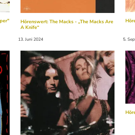
per"
Hör
Hörenswert: The Macks - „The Macks Are
A Knife“
13. Juni 2024
5. Se
Höre