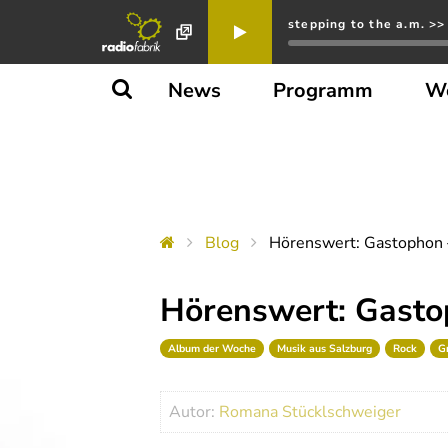
stepping to the a.m. >>
News
Programm
W
Blog
Hörenswert: Gastophon 
Hörenswert: Gasto
Album der Woche
Musik aus Salzburg
Rock
G
Autor:
Romana Stücklschweiger