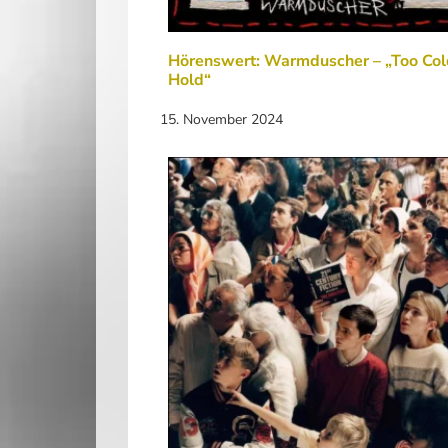
Hörenswert: Warmduscher – „Too Col
Hold“
15. November 2024