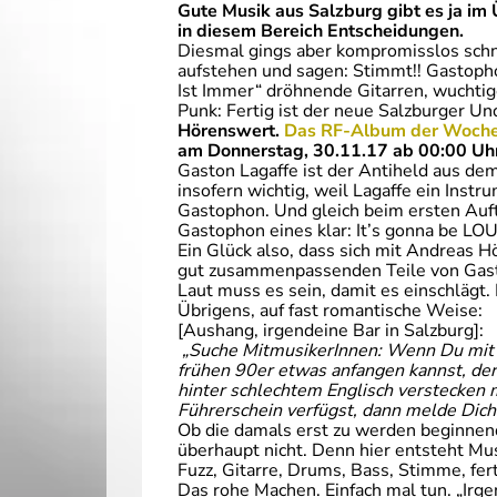
Gute Musik aus Salzburg gibt es ja im
in diesem Bereich Entscheidungen.
Diesmal gings aber kompromisslos schn
aufstehen und sagen: Stimmt!! Gastop
Ist Immer“ dröhnende Gitarren, wuchtig
Punk: Fertig ist der neue Salzburger Un
Hörenswert.
Das RF-Album der Woch
am Donnerstag, 30.11.17 ab 00:00 Uhr
Gaston Lagaffe ist der Antiheld aus de
insofern wichtig, weil Lagaffe ein Instr
Gastophon. Und gleich beim ersten Auf
Gastophon eines klar: It’s gonna be LOU
Ein Glück also, dass sich mit Andreas 
gut zusammenpassenden Teile von Gast
Laut muss es sein, damit es einschlägt
Übrigens, auf fast romantische Weise:
[Aushang, irgendeine Bar in Salzburg]:
„Suche MitmusikerInnen: Wenn Du mit
frühen 90er etwas anfangen kannst, der
hinter schlechtem Englisch verstecken m
Führerschein verfügst, dann melde Dich
Ob die damals erst zu werden beginnen
überhaupt nicht. Denn hier entsteht Mus
Fuzz, Gitarre, Drums, Bass, Stimme, fert
Das rohe Machen. Einfach mal tun. „Irg