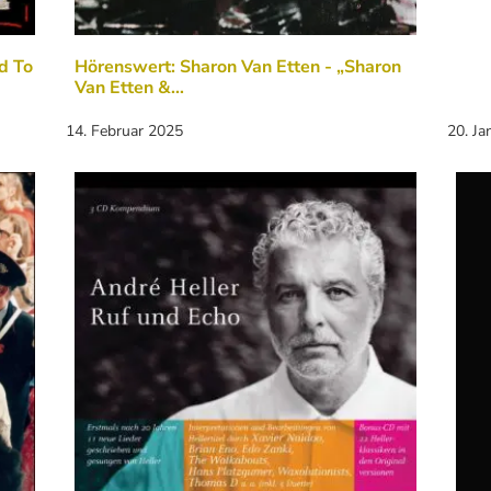
d To
Hörenswert: Sharon Van Etten - „Sharon
Van Etten &…
14. Februar 2025
20. Ja