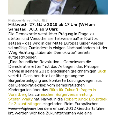
Philippe Narval (Foto: JBZ)
Mittwoch, 27. März 2019 ab 17 Uhr (WH am
Samstag, 30.3. ab 9 Uhr):
Die Demokratie westlicher Prägung in Frage zu
stellen und Versuche, sie teilweise außer Kraft zu
setzen – das wird in der Mitte Europas leider wieder
salonfähig. Zumindest in einigen Nachbarländern ist der
Weg Richtung „illiberale Demokratie“ bereits
aufgeschlossen.
„Eine freundliche Revolution – Gemeinsam die
Demokratie retten“ ist das Anliegen, das Philippe
Narval in seinem 2018 erschienen gleichnamigen
Buch
vertritt. Darin berichtet er über gelungene
Bürgerbeteiligung und konkrete Lösungswegen aus
der Demokratiekrise: vom demokratischen
Kindergarten über das
Büro für Zukunftsfragen in
Vorarlberg
bis zur
irischen Bürgerversammlung
.
Stefan Wally
hat Narval in die
Robert Jungk Bibliothek
für Zukunftsfragen
eingeladen. Beim
Europäischen
Forum Alpbach
, bei dem er seit 2012 Geschäftsführer
ist, werden wichtige Zukunftsthemen wie eine