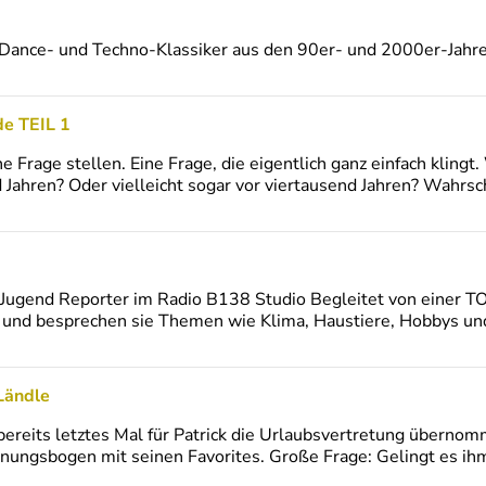
g Dance- und Techno-Klassiker aus den 90er- und 2000er-Jahre
de TEIL 1
 Frage stellen. Eine Frage, die eigentlich ganz einfach klingt
Jahren? Oder vielleicht sogar vor viertausend Jahren? Wahrsch
Jugend Reporter im Radio B138 Studio Begleitet von einer TOP
n und besprechen sie Themen wie Klima, Haustiere, Hobbys un
Ländle
reits letztes Mal für Patrick die Urlaubsvertretung übernom
ungsbogen mit seinen Favorites. Große Frage: Gelingt es ihm,