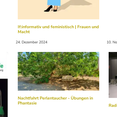
If:informativ und feministisch | Frauen und
Macht
24. Dezember 2024
10. N
Nachtfahrt Perlentaucher - Übungen in
Phantasie
Radi