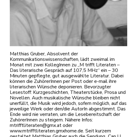
Matthias Gruber, Absolvent der
Kommunikationswissenschaften, lädt zweimal im
Monat mit zwei KollegInnen zu „M trifft Literaten –
Das literarische Gespräch auf 107,5 MHz“ ein – 30
Minuten gepflegte, gut ausgewählte Literatur. Dabei
können die ZuhörerInnen per Post oder e-mail ihre
literarischen Wünsche deponieren. Bevorzugter
Lesestoff: Kurzgeschichten, Theaterstücke, Prosa und
Novellen. Auch musikalische Wünsche bleiben nicht
unerfüllt, die Musik wird jedoch, sofern möglich, auf das
jeweilige Werk oder den/die AutorIn abgestimmt. Das
Ende wird nie verraten, um die Lesebereitschaft der
ZuhörerInnen zu steigern. Nähere Infos:
mtrifftliteraten@gmx.at oder
www.mtrifftliteraten.gmxhome.de. Seit kurzem
gestaltet Matthias Gruber auch die Sendung „Can U