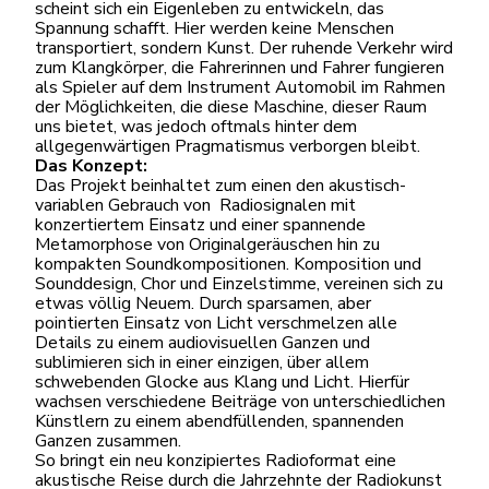
scheint sich ein Eigenleben zu entwickeln, das
Spannung schafft. Hier werden keine Menschen
transportiert, sondern Kunst. Der ruhende Verkehr wird
zum Klangkörper, die Fahrerinnen und Fahrer fungieren
als Spieler auf dem Instrument Automobil im Rahmen
der Möglichkeiten, die diese Maschine, dieser Raum
uns bietet, was jedoch oftmals hinter dem
allgegenwärtigen Pragmatismus verborgen bleibt.
Das Konzept:
Das Projekt beinhaltet zum einen den akustisch-
variablen Gebrauch von Radiosignalen mit
konzertiertem Einsatz und einer spannende
Metamorphose von Originalgeräuschen hin zu
kompakten Soundkompositionen. Komposition und
Sounddesign, Chor und Einzelstimme, vereinen sich zu
etwas völlig Neuem. Durch sparsamen, aber
pointierten Einsatz von Licht verschmelzen alle
Details zu einem audiovisuellen Ganzen und
sublimieren sich in einer einzigen, über allem
schwebenden Glocke aus Klang und Licht. Hierfür
wachsen verschiedene Beiträge von unterschiedlichen
Künstlern zu einem abendfüllenden, spannenden
Ganzen zusammen.
So bringt ein neu konzipiertes Radioformat eine
akustische Reise durch die Jahrzehnte der Radiokunst