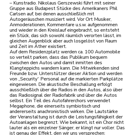
– Kunstradio. Nikolaus Gerszewski führt mit seiner
Gruppe aus Budapest Stücke des Amerikaners Phil
Carlsen auf, bei denen ausschließlich mit
Autogeräuschen musiziert wird. Vor Ort Musiker,
Anmoderationen, Kommentare u.s.w. aufgenommen
und wieder in den Kreislauf eingebracht, so entsteht
ein Stück, das sich sowohl räumlich verorten lässt, im
gleichen Augenblick aber auch losgelöst von Raum
und Zeit im Äther existiert.
Auf dem Residenzplatz werden ca. 100 Automobile
so verteilt parken, dass das Publikum bequem
zwischen den Autos und damit inmitten des
Klangteppichs wandern kann. Die Mitwirkenden sind
Freunde bzw. Unterstützer dieser Aktion und werden
von „Security“ Personal auf die markierten Parkplätze
eingewiesen. Die akustische Beschallung erfolgt
ausschließlich über die Radios in den Autos, also über
das Radiosignal der Radiofabrik und über die Autos
selbst. Ein Teil des Autofahrerchors verwendet
Megaphone, die einerseits symbiotisch und
andererseits anachronistisch wirken. Die Lautstärke
der Veranstaltung ist durch die Leistungsfähigkeit der
Autoanlagen begrenzt. Wie bekannt, ist ein Chor nicht
lauter als ein einzelner Sänger, er klingt nur voller. Das
ist genau der Effekt, den wir uns versprechen: