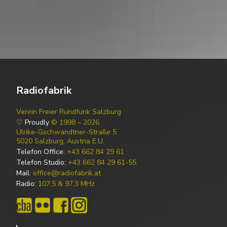
Radiofabrik
Verein Freier Rundfunk Salzburg
♡ Proudly
© 1998 – 2026
Ulrike-Gschwandtner-Straße 5
5020 Salzburg, Austria E.U.
Telefon Office:
+43 662 84 29 61
Telefon Studio:
+43 662 84 29 61-55
Mail:
office@radiofabrik.at
Radio:
107,5 & 97,3 MHz