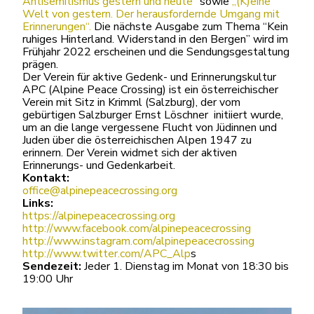
Antisemitismus gestern und heute“
sowie
„(K)eine
Welt von gestern. Der herausfordernde Umgang mit
Erinnerungen“.
Die nächste Ausgabe zum Thema “Kein
ruhiges Hinterland. Widerstand in den Bergen” wird im
Frühjahr 2022 erscheinen und die Sendungsgestaltung
prägen.
Der Verein für aktive Gedenk- und Erinnerungskultur
APC (Alpine Peace Crossing) ist ein österreichischer
Verein mit Sitz in Krimml (Salzburg), der vom
gebürtigen Salzburger Ernst Löschner initiiert wurde,
um an die lange vergessene Flucht von Jüdinnen und
Juden über die österreichischen Alpen 1947 zu
erinnern. Der Verein widmet sich der aktiven
Erinnerungs- und Gedenkarbeit.
Kontakt:
office@alpinepeacecrossing.org
Links:
https://alpinepeacecrossing.org
http://www.facebook.com/alpinepeacecrossing
http://www.instagram.com/alpinepeacecrossing
http://www.twitter.com/APC_Alp
s
Sendezeit:
Jeder 1. Dienstag im Monat von 18:30 bis
19:00 Uhr