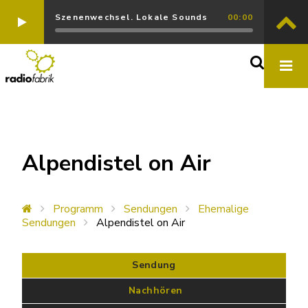
Szenenwechsel. Lokale Sounds
00:00
Alpendistel on Air
Programm
Sendungen
Ehemalige
Sendungen
Alpendistel on Air
Sendung
 Nachhören