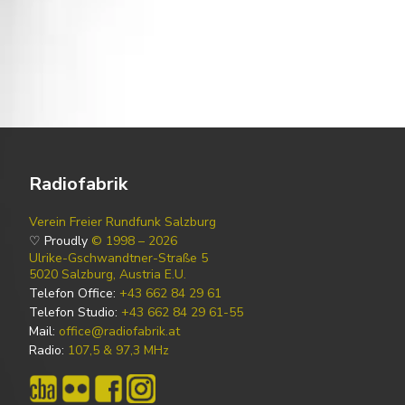
Radiofabrik
Verein Freier Rundfunk Salzburg
♡ Proudly
© 1998 – 2026
Ulrike-Gschwandtner-Straße 5
5020 Salzburg, Austria E.U.
Telefon Office:
+43 662 84 29 61
Telefon Studio:
+43 662 84 29 61-55
Mail:
office@radiofabrik.at
Radio:
107,5 & 97,3 MHz