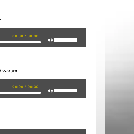
h
00:00
/
00:00
nd warum
00:00
/
00:00
t