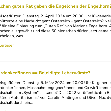
chen guten Rat geben die Engelchen der Engelhorn
lsgeflüster Dienstag, 2. April 2024 um 20.00 Uhr KI-generie
hütterte eine Nachricht ganz Österreich – ganz Österreich? N
f für eine Einladung zum „Guten Rat“ von Marlene Engelhorn. 
schen ausgewählt und diese 50 Menschen dürfen jetzt gem
cheiden, was…
erlesen ...
rdenker*innen == Beleidigte Leberwürste?
lsgeflüster Dienstag, 5. März 2024 um 20.00 Uhr KI-generier
rdenker*innen, Massnahmengegner*innen und Co wirft immer
dschaft zum „System“ zustande? Das 2022 veröffentlichten Bu
rtären Autoritarismus“ von Carolin Amlinger und Oliver Nachtwe
dschaft durch ein…