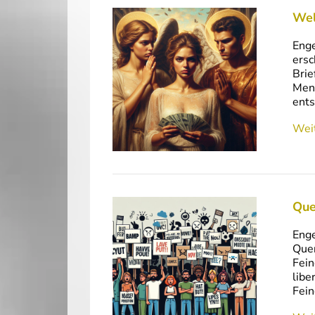
Wel
Enge
ersc
Brie
Men
ents
Weit
Que
Enge
Que
Fein
libe
Fein