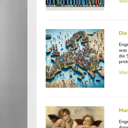
Weit
Die
Enge
was 
die 
prek
Weit
Man
Enge
Ange