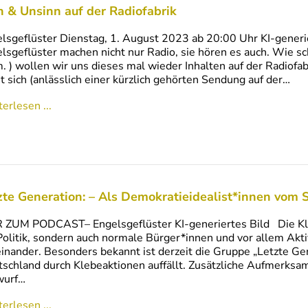
n & Unsinn auf der Radiofabrik
lsgeflüster Dienstag, 1. August 2023 ab 20:00 Uhr KI-generi
lsgeflüster machen nicht nur Radio, sie hören es auch. Wie sc
m. ) wollen wir uns dieses mal wieder Inhalten auf der Radio
t sich (anlässlich einer kürzlich gehörten Sendung auf der…
erlesen ...
zte Generation: – Als Demokratieidealist*innen vom S
 ZUM PODCAST– Engelsgeflüster KI-generiertes Bild Die Klima
Politik, sondern auch normale Bürger*innen und vor allem Akt
inander. Besonders bekannt ist derzeit die Gruppe „Letzte Gen
schland durch Klebeaktionen auffällt. Zusätzliche Aufmerks
wurf…
erlesen ...