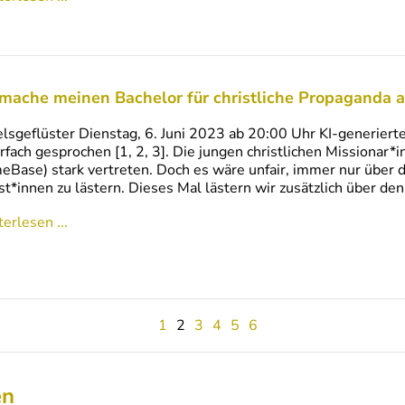
 mache meinen Bachelor für christliche Propaganda a
lsgeflüster Dienstag, 6. Juni 2023 ab 20:00 Uhr KI-generierte
fach gesprochen [1, 2, 3]. Die jungen christlichen Missionar*i
Base) stark vertreten. Doch es wäre unfair, immer nur über
st*innen zu lästern. Dieses Mal lästern wir zusätzlich über d
erlesen ...
1
2
3
4
5
6
en