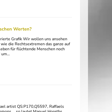
äischen Werten?
rierte Grafik Wir wollen uns ansehen
d wie die Rechtsextremen das ganze auf
 Leben für flüchtende Menschen noch
nd um…
el artist QS:P170,Q5597, Raffaels
ommons … so lautet Manuel Horeths