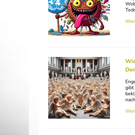
Wobe
Tedr
Weit
Wie
Dem
Enge
gibt
bekl
nac
Weit