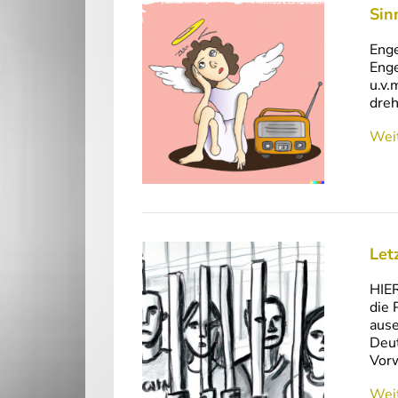
Sin
Enge
Enge
u.v.
dreh
Weit
Let
HIER
die 
ause
Deut
Vor
Weit