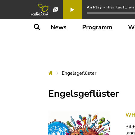
AirPlay - Hier läuft, wa
News
Programm
W
Engelsgeflüster
Engelsgeflüster
WHO
Bild
lang