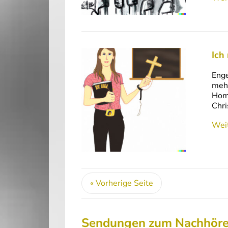
Ich
Enge
mehr
Home
Chri
Weit
« Vorherige Seite
Sendungen zum Nachhör