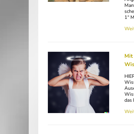
Mant
sche
1“ 
Weit
Mit
Wis
HIER
Wiss
Ause
Wiss
das 
Weit