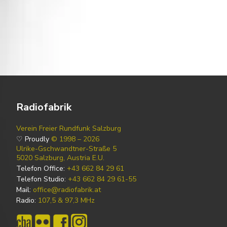
Radiofabrik
Verein Freier Rundfunk Salzburg
♡ Proudly
© 1998 – 2026
Ulrike-Gschwandtner-Straße 5
5020 Salzburg, Austria E.U.
Telefon Office:
+43 662 84 29 61
Telefon Studio:
+43 662 84 29 61-55
Mail:
office@radiofabrik.at
Radio:
107,5 & 97,3 MHz