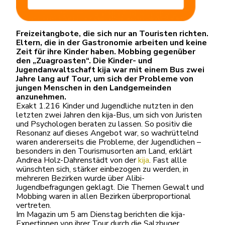
Freizeitangbote, die sich nur an Touristen richten.
Eltern, die in der Gastronomie arbeiten und keine
Zeit für ihre Kinder haben. Mobbing gegenüber
den „Zuagroasten“. Die Kinder- und
Jugendanwaltschaft kija war mit einem Bus zwei
Jahre lang auf Tour, um sich der Probleme von
jungen Menschen in den Landgemeinden
anzunehmen.
Exakt 1.216 Kinder und Jugendliche nutzten in den
letzten zwei Jahren den kija-Bus, um sich von Juristen
und Psychologen beraten zu lassen. So positiv die
Resonanz auf dieses Angebot war, so wachrüttelnd
waren andererseits die Probleme, der Jugendlichen –
besonders in den Tourismusorten am Land, erklärt
Andrea Holz-Dahrenstädt von der
kija
. Fast allle
wünschten sich, stärker einbezogen zu werden, in
mehreren Bezirken wurde über Alibi-
Jugendbefragungen geklagt. Die Themen Gewalt und
Mobbing waren in allen Bezirken überproportional
vertreten.
Im Magazin um 5 am Dienstag berichten die kija-
Expertinnen von ihrer Tour durch die Salzbuger