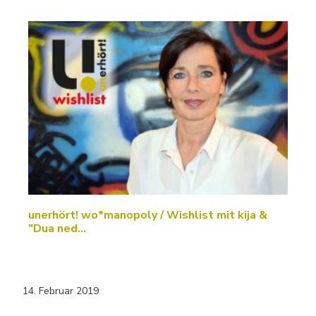
unerhört! wo*manopoly / Wishlist mit kija &
"Dua ned…
14. Februar 2019