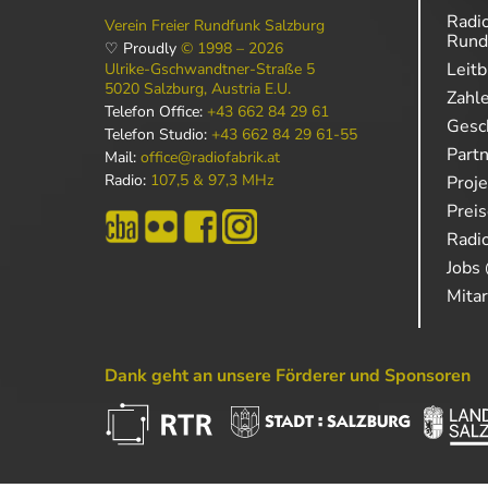
Radio
Verein Freier Rundfunk Salzburg
Rund
♡ Proudly
© 1998 – 2026
Leitb
Ulrike-Gschwandtner-Straße 5
5020 Salzburg, Austria E.U.
Zahl
Telefon Office:
+43 662 84 29 61
Gesch
Telefon Studio:
+43 662 84 29 61-55
Part
Mail:
office@radiofabrik.at
Radio:
107,5 & 97,3 MHz
Proj
Prei
Radio
Jobs 
Mitar
Dank geht an unsere Förderer und Sponsoren