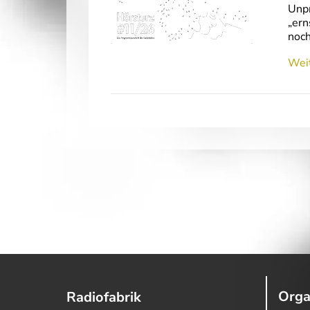
Unpr
„ern
noch
Weit
Orga
Radiofabrik