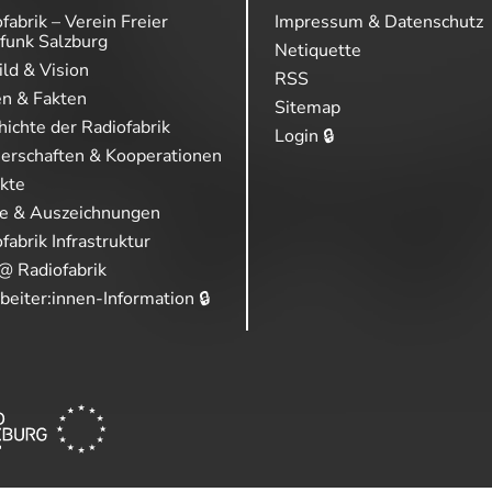
fabrik – Verein Freier
Impressum & Datenschutz
funk Salzburg
Netiquette
ild & Vision
RSS
en & Fakten
Sitemap
ichte der Radiofabrik
Login 🔒
nerschaften & Kooperationen
ekte
se & Auszeichnungen
fabrik Infrastruktur
@ Radiofabrik
beiter:innen-Information 🔒