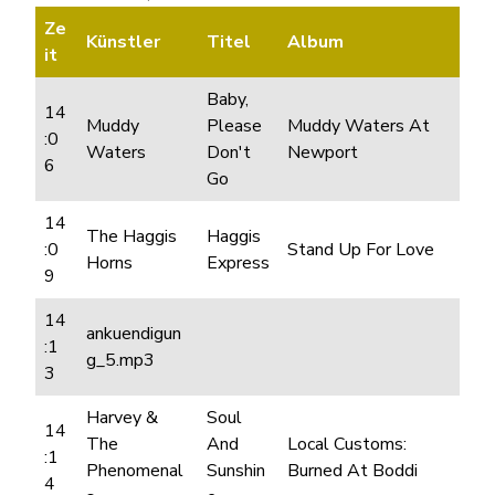
Ze
Künstler
Titel
Album
it
Baby,
14
Muddy
Please
Muddy Waters At
:0
Waters
Don't
Newport
6
Go
14
The Haggis
Haggis
:0
Stand Up For Love
Horns
Express
9
14
ankuendigun
:1
g_5.mp3
3
Harvey &
Soul
14
The
And
Local Customs:
:1
Phenomenal
Sunshin
Burned At Boddi
4