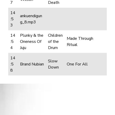
7
Death
14
ankuendigun
:5
g_8.mp3
3
14
Plunky & the
Children
Made Through
:5
Oneness Of
of the
Ritual
4
Juju
Drum
14
Slow
:5
Brand Nubian
One For All
Down
8