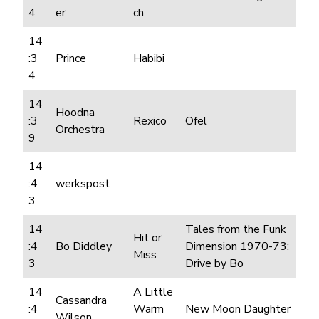
4
er
ch
14
:3
Prince
Habibi
4
14
Hoodna
:3
Rexico
Ofel
Orchestra
9
14
:4
werkspost
3
14
Tales from the Funk
Hit or
:4
Bo Diddley
Dimension 1970-73:
Miss
3
Drive by Bo
14
A Little
Cassandra
:4
Warm
New Moon Daughter
Wilson