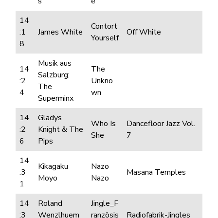
s
e
14
Contort
:1
James White
Off White
Yourself
8
Musik aus
14
The
Salzburg:
:2
Unkno
The
4
wn
Superminx
14
Gladys
Who Is
Dancefloor Jazz Vol.
:2
Knight & The
She
7
6
Pips
14
Kikagaku
Nazo
:3
Masana Temples
Moyo
Nazo
1
14
Roland
Jingle_F
:3
Wenzlhuem
ranzösis
Radiofabrik-Jingles